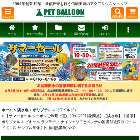
1994年創業 店舗・通信販売を行う信頼実績のアクアリウムショップ
メニュー
商品検索
カート
ホーム
カテゴリ特集
カテゴリ一覧
問い合わせ
ログイン
ホーム
>
淡水魚
>
ポリプテルス（ワイルド）
>
【サマーセール クーポンご利用で更に10％OFF対象商品】【淡水魚】【通販】
ポリプテルス ビキール ラプラディ ナイジェリアとベンナの国境付近採取 ワイル
ド【１匹 サンプル画像】(生体)(熱帯魚)NKO