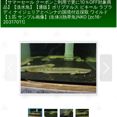
【サマーセール クーポンご利用で更に10％OFF対象商
品】【淡水魚】【通販】ポリプテルス ビキール ラプラ
ディ ナイジェリアとベンナの国境付近採取 ワイルド
【１匹 サンプル画像】(生体)(熱帯魚)NKO
[
zc16-
20317011
]