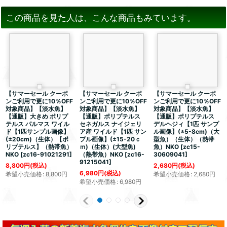
この商品を見た人は、こんな商品もみています。
【サマーセール クーポ
【サマーセール クーポ
【サマーセール クーポ
ンご利用で更に10％OFF
ンご利用で更に10％OFF
ンご利用で更に10％OFF
対象商品】【淡水魚】
対象商品】【淡水魚】
対象商品】【淡水魚】
【通販】大きめ ポリプ
【通販】ポリプテルス
【通販】ポリプテルス
テルス パルマス ワイル
セネガルス ナイジェリ
デルヘジィ【1匹 サンプ
ド【1匹サンプル画像】
ア産 ワイルド【1匹 サン
ル画像】(±5-8cm)（大
(±20cm)（生体）【ポ
プル画像】(±15-20ｃ
型魚）（生体）（熱帯
リプテルス】（熱帯魚）
ｍ)（生体）(大型魚)
魚）NKO
[
zc15-
NKO
[
zc16-91021291
]
（熱帯魚）NKO
[
zc16-
30609041
]
91215041
]
8,800
円
(税込)
2,680
円
(税込)
6,980
円
(税込)
希望小売価格
:
8,800
円
希望小売価格
:
2,680
円
希望小売価格
:
6,980
円