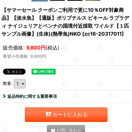
【サマーセール クーポンご利用で更に10％OFF対象商
品】【淡水魚】【通販】ポリプテルス ビキール ラプラデ
ィ ナイジェリアとベンナの国境付近採取 ワイルド【１匹
サンプル画像】(生体)(熱帯魚)NKO
[
zc16-20317011
]
販売価格
:
9,800
円
(税込)
希望小売価格
:
9,800
円
数量
:
返品特約に関する重要事項
カートに入れる
お問い合わせ