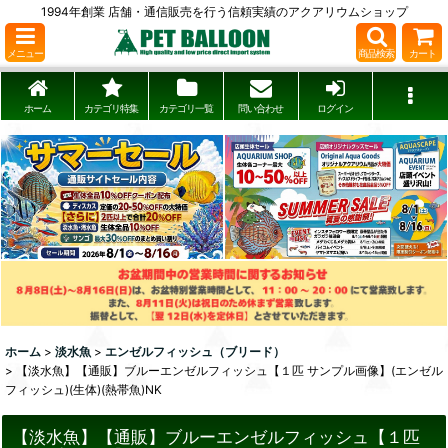
1994年創業 店舗・通信販売を行う信頼実績のアクアリウムショップ
メニュー
商品検索
カート
ホーム
カテゴリ特集
カテゴリ一覧
問い合わせ
ログイン
ホーム
>
淡水魚
>
エンゼルフィッシュ（ブリード）
>
【淡水魚】【通販】ブルーエンゼルフィッシュ【１匹 サンプル画像】(エンゼル
フィッシュ)(生体)(熱帯魚)NK
【淡水魚】【通販】ブルーエンゼルフィッシュ【１匹