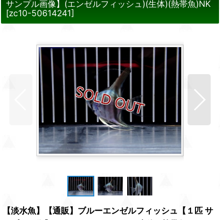
サンプル画像】(エンゼルフィッシュ)(生体)(熱帯魚)NK
[
zc10-50614241
]
【淡水魚】【通販】ブルーエンゼルフィッシュ【１匹 サ