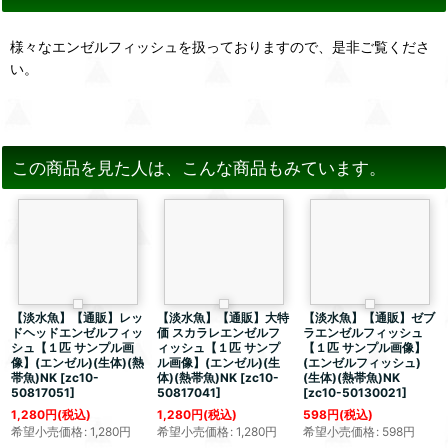
様々なエンゼルフィッシュを扱っておりますので、是非ご覧くださ
い。
この商品を見た人は、こんな商品もみています。
【淡水魚】【通販】レッ
【淡水魚】【通販】大特
【淡水魚】【通販】ゼブ
ドヘッドエンゼルフィッ
価 スカラレエンゼルフ
ラエンゼルフィッシュ
シュ【１匹 サンプル画
ィッシュ【１匹 サンプ
【１匹 サンプル画像】
像】(エンゼル)(生体)(熱
ル画像】(エンゼル)(生
(エンゼルフィッシュ)
帯魚)NK
[
zc10-
体)(熱帯魚)NK
[
zc10-
(生体)(熱帯魚)NK
50817051
]
50817041
]
[
zc10-50130021
]
1,280
円
(税込)
1,280
円
(税込)
598
円
(税込)
希望小売価格
:
1,280
円
希望小売価格
:
1,280
円
希望小売価格
:
598
円