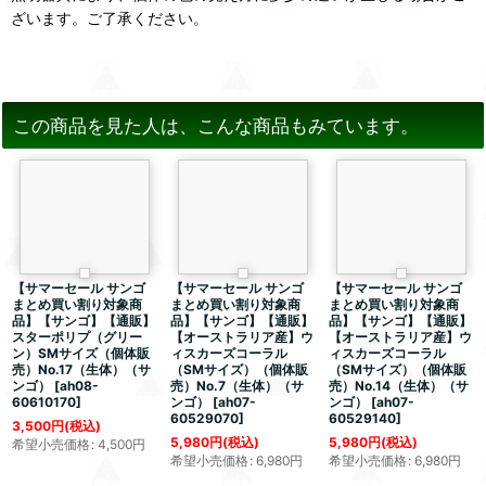
ざいます。ご了承ください。
この商品を見た人は、こんな商品もみています。
【サマーセール サンゴ
【サマーセール サンゴ
【サマーセール サンゴ
まとめ買い割り対象商
まとめ買い割り対象商
まとめ買い割り対象商
品】【サンゴ】【通販】
品】【サンゴ】【通販】
品】【サンゴ】【通販】
スターポリプ（グリー
【オーストラリア産】ウ
【オーストラリア産】ウ
ン）SMサイズ（個体販
ィスカーズコーラル
ィスカーズコーラル
売）No.17（生体）（サ
（SMサイズ）（個体販
（SMサイズ）（個体販
ンゴ）
[
ah08-
売）No.7（生体）（サ
売）No.14（生体）（サ
60610170
]
ンゴ）
[
ah07-
ンゴ）
[
ah07-
60529070
]
60529140
]
3,500
円
(税込)
5,980
円
(税込)
5,980
円
(税込)
希望小売価格
:
4,500
円
希望小売価格
:
6,980
円
希望小売価格
:
6,980
円