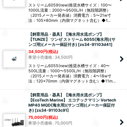
ストリーム6059(new)推奨水槽サイズ：100〜
1000L流量：2000〜9500L/H（無段階調整）
（2015メーカー発表値）消費電力：5〜21w寸
法：105×80mm（内側マグネット含む）◆1…
【飼育用品・器具】【海水用水流ポンプ】
【TUNZE】 ツンゼ ストリーム 6055(海水用)(サ
ンゴ用)(メーカー保証付き)
[
zs34-91103d41
]
34,500
円
(税込)
希望小売価格
:
34,500
円
ストリーム6055(new)推奨水槽サイズ：40〜
500L流量：1000〜5500L/H（無段階調整）
（2015メーカー発表値）消費電力：4〜18w寸
法：120×70mm（内側マグネット含む）◆11m…
【飼育用品・器具】【海水用水流ポンプ】
【EcoTech Marine】 エコテックマリン Vortech
MP40 MQD(海水用)(サンゴ用)(メーカー保証付
き)
[
zs34-91103c91
]
75,000
円
(税込)
希望小売価格
:
70,000
円