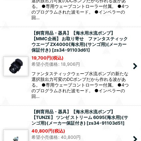
選択肢出力可変のDCポンプだから作れる波があ
る。 ●専用ウェーブコントローラー付属。 ●4つ
のプログラムされた波モード。 ●インペラーの
回…
【飼育用品・器具】【海水用水流ポンプ】
【MMC企画】 お取り寄せ ファンタスティック
ウエーブ ZX4000(海水用)(サンゴ用)(メーカー
保証付き)
[
zs34-91103d61
]
19,700
円
(税込)
希望小売価格
:
18,906
円
ファンタスティックウェーブ水流ポンプの新たな
選択肢出力可変のDCポンプだから作れる波があ
る。 ●専用ウェーブコントローラー付属。 ●4つ
のプログラムされた波モード。 ●インペラーの
回…
【飼育用品・器具】【海水用水流ポンプ】
【TUNZE】 ツンゼ ストリーム 6095(海水用)(サ
ンゴ用)(メーカー保証付き)
[
zs34-91103d51
]
40,800
円
(税込)
希望小売価格
:
40,800
円