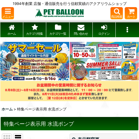
1994年創業 店舗・通信販売を行う信頼実績のアクアリウムショップ
メニュー
商品検索
カート
ホーム
カテゴリ特集
カテゴリ一覧
問い合わせ
ログイン
ホーム
>
特集ページ表示用 水流ポンプ
特集ページ表示用 水流ポンプ