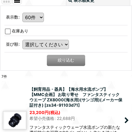
表示順変更
表示数
:
在庫あり
並び順
:
絞り込む
7
件
【飼育用品・器具】【海水用水流ポンプ】
【MMC企画】 お取り寄せ ファンタスティック
ウエーブ ZX8000(海水用)(サンゴ用)(メーカー保
証付き)
[
zs34-91103d71
]
23,200
円
(税込)
希望小売価格
:
22,688
円
ファンタスティックウェーブ水流ポンプの新たな