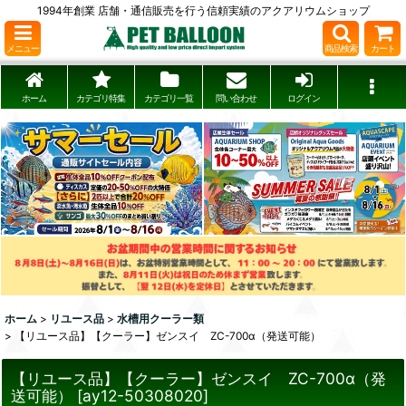
1994年創業 店舗・通信販売を行う信頼実績のアクアリウムショップ
メニュー
商品検索
カート
ホーム
カテゴリ特集
カテゴリ一覧
問い合わせ
ログイン
ホーム
>
リユース品
>
水槽用クーラー類
>
【リユース品】【クーラー】ゼンスイ ZC-700α（発送可能）
【リユース品】【クーラー】ゼンスイ ZC-700α（発
送可能）
[
ay12-50308020
]