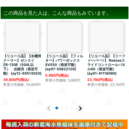
この商品を見た人は、こんな商品もみています。
【リユース品】【水槽用
【リユース品】【フィル
【リユース品】【リーフ
クーラー】ゼンスイ
ター】パワーボックス
ァーパーツ】 Redseaス
ZR-130E（500L以
SV550（発送可能）
ライドコントロールパネ
下） 点検済（発送可
[
ay07-50822120
]
ル60（発送可能）
能）
[
ay12-60513020
]
[
ay01-41118090
]
5,980
円
(税込)
39,800
円
(税込)
23,760
円
(税込)
希望小売価格
:
5,980
円
希望小売価格
:
39,800
円
希望小売価格
:
23,760
円