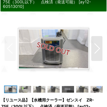
75E（300L以下） 点検済（発送可能）
[
ay12-
60513010
]
【リユース品】【水槽用クーラー】ゼンスイ ZR-
75E（300L以下） 点検済（発送可能）
[
ay12-