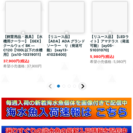
【飼育用品・器具】【水
【リユース品】
【リユース品】【LEDラ
槽用クーラー】【GEX】
【ADA】ADA グランド
イト】アマテラス（発送
クールウェイ BK ―
ソーラー り（発送可
可能）
[
ay05-
C120【100L以下の水槽
能）
[
xay13-
51031070
]
用】
[
zs10-10319011
]
41028400
]
5,980
円
(税込)
37,900
円
(税込)
希望小売価格
:
5,980
円
希望小売価格
:
37,900
円