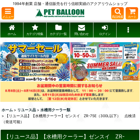
1994年創業 店舗・通信販売を行う信頼実績のアクアリウムショップ
メニュー
商品検索
カート
ホーム
カテゴリ特集
カテゴリ一覧
問い合わせ
ログイン
ホーム
>
リユース品
>
水槽用クーラー類
>
【リユース品】【水槽用クーラー】ゼンスイ ZR-75E（300L以下） 点検済
（発送可能）
【リユース品】【水槽用クーラー】ゼンスイ ZR-