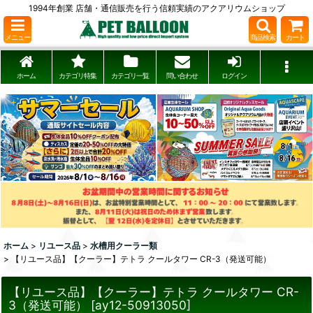
1994年創業 店舗・通信販売を行う信頼実績のアクアリウムショップ
メニュー
商品検索
カート
ホーム
カテゴリ特集
カテゴリ一覧
問い合わせ
ログイン
ホーム
>
リユース品
>
水槽用クーラー類
>
【リユース品】【クーラー】テトラ クールタワー CR-3（発送可能）
【リユース品】【クーラー】テトラ クールタワー CR-
3（発送可能）
[
ay12-50913050
]