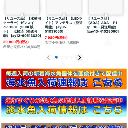
【リユース品】【水槽用
【リユース品】【LEDラ
【リユース品】
クーラー】ゼンスイ
イト】アマテラス（発送
【ADA】ADA P1
ZR-130E（500L以
可能）
[
ay05-
か 10（発送可能）
下） 点検済（発送可
51031050
]
[
xay13-41028060
]
能）
[
ay12-60513020
]
7,980
円
(税込)
39,800
円
(税込)
希望小売価格
:
7,980
円
希望小売価格
:
39,800
円