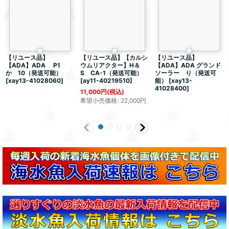
【リユース品】
【リユース品】【カルシ
【リユース品】
【ADA】ADA P1
ウムリアクター】H＆
【ADA】ADA グランド
か 10（発送可能）
S CA-1（発送可能）
ソーラー り（発送可
[
xay13-41028060
]
[
ay11-40219510
]
能）
[
xay13-
41028400
]
11,000
円
(税込)
希望小売価格
:
22,000
円