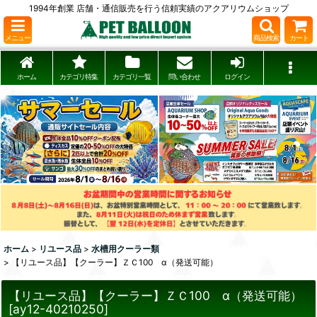
1994年創業 店舗・通信販売を行う信頼実績のアクアリウムショップ
メニュー
商品検索
カート
ホーム
カテゴリ特集
カテゴリ一覧
問い合わせ
ログイン
ホーム
>
リユース品
>
水槽用クーラー類
>
【リユース品】【クーラー】ＺＣ100 α（発送可能）
【リユース品】【クーラー】ＺＣ100 α（発送可能）
[
ay12-40210250
]