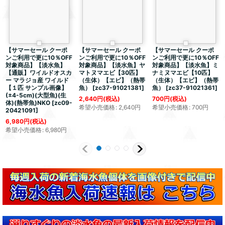
【サマーセール クーポ
【サマーセール クーポ
【サマーセール クーポ
ンご利用で更に10％OFF
ンご利用で更に10％OFF
ンご利用で更に10％OFF
対象商品】【淡水魚】
対象商品】【淡水魚】ヤ
対象商品】【淡水魚】ミ
【通販】ワイルドオスカ
マトヌマエビ【30匹】
ナミヌマエビ【10匹】
ー マラジョ産 ワイルド
（生体）【エビ】（熱帯
（生体）【エビ】（熱帯
【１匹 サンプル画像】
魚）
[
zc37-91021381
]
魚）
[
zc37-91021361
]
(±4-5cm)(大型魚)(生
2,640
円
(税込)
700
円
(税込)
体)(熱帯魚)NKO
[
zc09-
希望小売価格
:
2,640
円
希望小売価格
:
700
円
20421091
]
6,980
円
(税込)
希望小売価格
:
6,980
円