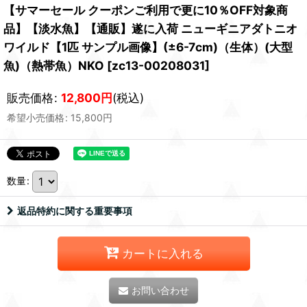
【サマーセール クーポンご利用で更に10％OFF対象商
品】【淡水魚】【通販】遂に入荷 ニューギニアダトニオ
ワイルド【1匹 サンプル画像】(±6-7cm)（生体）(大型
魚)（熱帯魚）NKO
[
zc13-00208031
]
販売価格
:
12,800
円
(税込)
希望小売価格
:
15,800
円
数量
:
返品特約に関する重要事項
カートに入れる
お問い合わせ