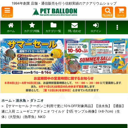
1994年創業 店舗・通信販売を行う信頼実績のアクアリウムショップ
メニュー
商品検索
カート
ホーム
カテゴリ特集
カテゴリ一覧
問い合わせ
ログイン
ホーム
>
淡水魚
>
ダトニオ
>
【サマーセール クーポンご利用で更に10％OFF対象商品】【淡水魚】【通販】
遂に入荷 ニューギニアダトニオ ワイルド【1匹 サンプル画像】(±6-7cm)（生
体）(大型魚)（熱帯魚）NKO