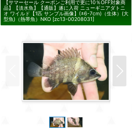
【サマーセール クーポンご利用で更に10％OFF対象商
品】【淡水魚】【通販】遂に入荷 ニューギニアダトニ
オ ワイルド【1匹 サンプル画像】(±6-7cm)（生体）(大
型魚)（熱帯魚）NKO
[
zc13-00208031
]