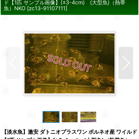
ド【1匹 サンプル画像】(±3-4cm) (大型魚)（熱帯
魚）NKO
[
zc13-91107111
]
【淡水魚】激安 ダトニオプラスワン ボルネオ産 ワイルド