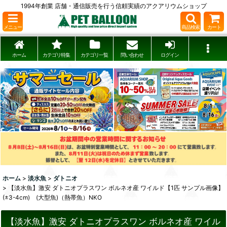
1994年創業 店舗・通信販売を行う信頼実績のアクアリウムショップ
メニュー
商品検索
カート
ホーム
カテゴリ特集
カテゴリ一覧
問い合わせ
ログイン
ホーム
>
淡水魚
>
ダトニオ
>
【淡水魚】激安 ダトニオプラスワン ボルネオ産 ワイルド【1匹 サンプル画像】
(±3-4cm) (大型魚)（熱帯魚）NKO
【淡水魚】激安 ダトニオプラスワン ボルネオ産 ワイル