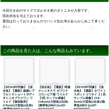
今回大きめのサイズでボルネオ産のダトニオが入荷です。
現在赤虫を与えております。
選別は行っておりませんのでバンド乱れ等があらかじめご了承くだ
さい。
この商品を見た人は、こんな商品もみています。
【30％OFF対象】【淡
【淡水魚】【通販】特価
【30％OFF対象】【淡
水魚】【通販】超激レア
クレニキクラ ゼブリナ
水魚】【通販】ホワイト
ウルトラショートボディ
コロンビア産 ワイルド
スポットコウタイ【１匹
ダトニオプラスワン ワ
【1匹 サンプル画像】
サンプル画像】(±4-
イルド【個体販売】
(±6cm)(大型魚)(生体)
5cm)(大型魚)(生体)(熱
(±5cm)(大型魚)(生体)
(熱帯魚)NKO
[
zc42-
帯魚)NKO
[
zc07-
(熱帯魚)NKO
[
ac36-
60413041
]
60705051
]