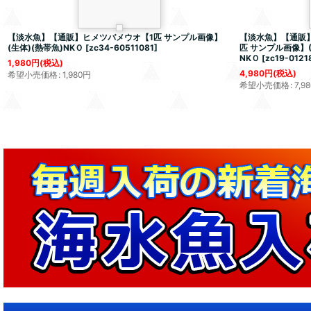
【淡水魚】【通販】ヒメツバメウオ【1匹 サンプル画像】
【淡水魚】【通販】
(生体)(熱帯魚)NKＯ
[
zc34-60511081
]
匹 サンプル画像】(
NKＯ
[
zc19-0121
1,980
円
(税込)
4,980
円
(税込)
希望小売価格
:
1,980
円
希望小売価格
:
7,98