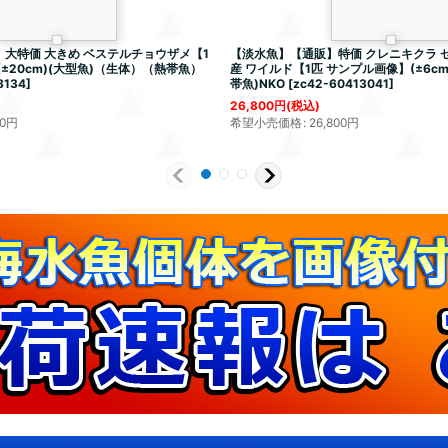
大特価 大きめ ベステルチョウザメ【1
【淡水魚】【通販】特価 クレニキクラ 
±20cm)(大型魚)（生体）（熱帯魚）
産 ワイルド【1匹 サンプル画像】(±6cm)
8134
]
帯魚)NKO
[
zc42-60413041
]
26,800
円
(税込)
0
円
希望小売価格
:
26,800
円