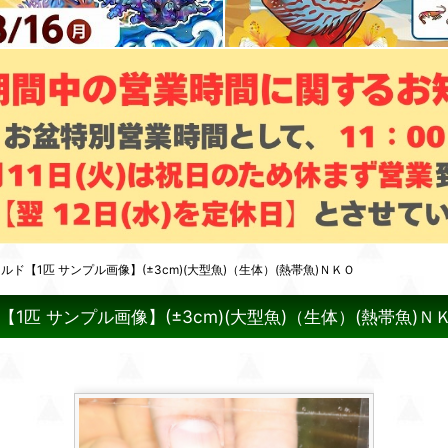
ド【1匹 サンプル画像】(±3cm)(大型魚)（生体）(熱帯魚)ＮＫＯ
匹 サンプル画像】(±3cm)(大型魚)（生体）(熱帯魚)Ｎ