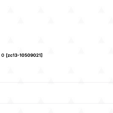
ＫＯ
[
zc13-10509021
]