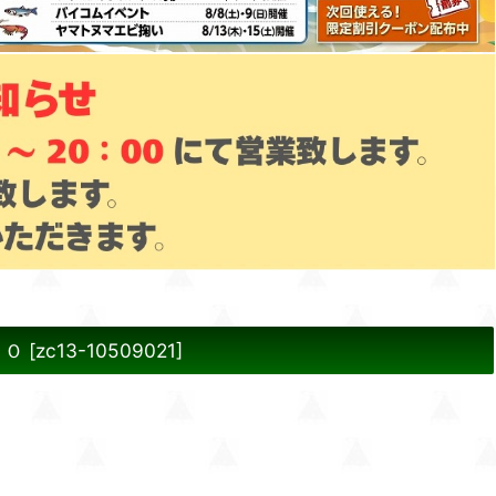
ＫＯ
[
zc13-10509021
]