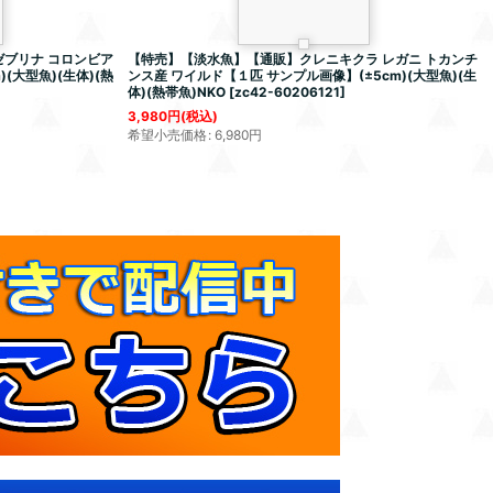
ゼブリナ コロンビア
【特売】【淡水魚】【通販】クレニキクラ レガニ トカンチ
(大型魚)(生体)(熱
ンス産 ワイルド【１匹 サンプル画像】(±5cm)(大型魚)(生
体)(熱帯魚)NKO
[
zc42-60206121
]
3,980
円
(税込)
希望小売価格
:
6,980
円