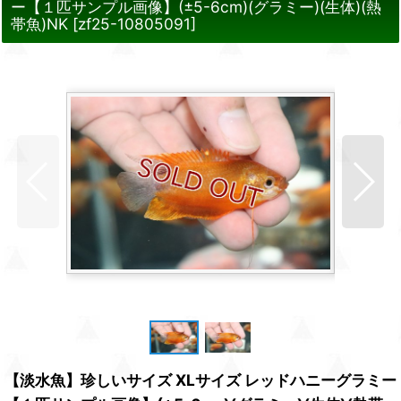
ー【１匹サンプル画像】(±5-6cm)(グラミー)(生体)(熱
帯魚)NK
[
zf25-10805091
]
【淡水魚】珍しいサイズ XLサイズ レッドハニーグラミー