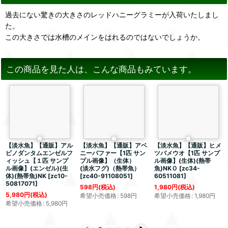
過去にない驚きの大きさのレッドハニーグラミーが入荷いたしまし
た。
この大きさでは水槽のメインをはれるのではないでしょうか。
この商品を見た人は、こんな商品もみています。
【淡水魚】【通販】アル
【淡水魚】【通販】アベ
【淡水魚】【通販】ヒメ
ビノダンタムエンゼルフ
ニーパファー【1匹 サン
ツバメウオ【1匹 サンプ
ィッシュ【１匹 サンプ
プル画像】（生体）
ル画像】(生体)(熱帯
ル画像】(エンゼル)(生
(淡水フグ)（熱帯魚）
魚)NKＯ
[
zc34-
体)(熱帯魚)NK
[
zc10-
[
zc40-91108051
]
60511081
]
50817071
]
598
円
(税込)
1,980
円
(税込)
5,980
円
(税込)
希望小売価格
:
598
円
希望小売価格
:
1,980
円
希望小売価格
:
5,980
円