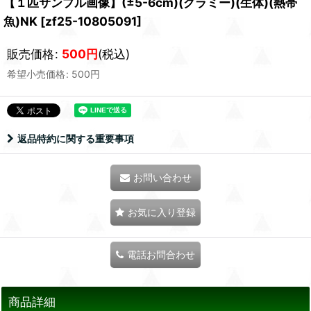
【１匹サンプル画像】(±5-6cm)(グラミー)(生体)(熱帯
魚)NK
[
zf25-10805091
]
販売価格
:
500
円
(税込)
希望小売価格
:
500
円
返品特約に関する重要事項
お問い合わせ
お気に入り登録
電話お問合わせ
商品詳細