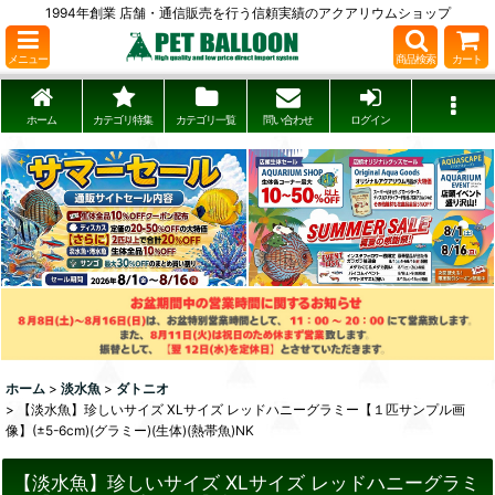
1994年創業 店舗・通信販売を行う信頼実績のアクアリウムショップ
メニュー
商品検索
カート
ホーム
カテゴリ特集
カテゴリ一覧
問い合わせ
ログイン
ホーム
>
淡水魚
>
ダトニオ
>
【淡水魚】珍しいサイズ XLサイズ レッドハニーグラミー【１匹サンプル画
像】(±5-6cm)(グラミー)(生体)(熱帯魚)NK
【淡水魚】珍しいサイズ XLサイズ レッドハニーグラミ