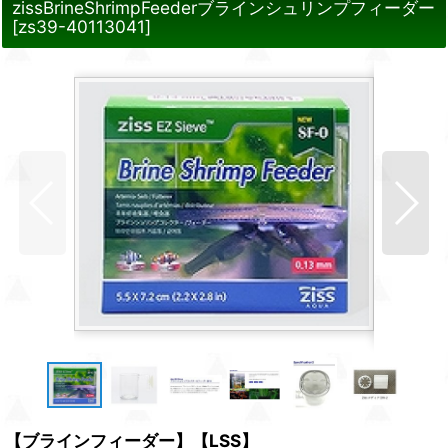
zissBrineShrimpFeederブラインシュリンプフィーダー
[
zs39-40113041
]
【ブラインフィーダー】【LSS】