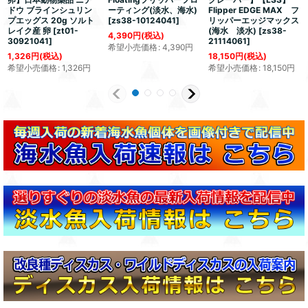
ドウ ブラインシュリン
ーティング(淡水、海水)
Flipper EDGE MAX フ
プエッグス 20g ソルト
[
zs38-10124041
]
リッパーエッジマックス
レイク産 卵
[
zt01-
(海水 淡水)
[
zs38-
4,390
円
(税込)
30921041
]
21114061
]
希望小売価格
:
4,390
円
1,326
円
(税込)
18,150
円
(税込)
希望小売価格
:
1,326
円
希望小売価格
:
18,150
円