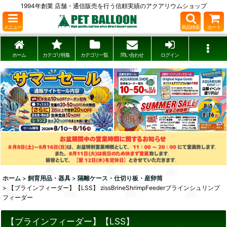
1994年創業 店舗・通信販売を行う信頼実績のアクアリウムショップ
メニュー
商品検索
カート
ホーム
カテゴリ特集
カテゴリ一覧
問い合わせ
ログイン
ホーム
>
飼育用品・器具
>
隔離ケース・仕切り板・産卵筒
>
【ブラインフィーダー】【LSS】 zissBrineShrimpFeederブラインシュリンプ
フィーダー
【ブラインフィーダー】【LSS】