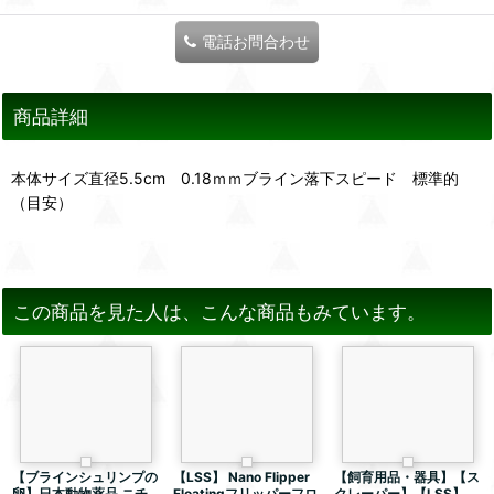
電話お問合わせ
商品詳細
本体サイズ直径5.5cm 0.18ｍｍブライン落下スピード 標準的
（目安）
この商品を見た人は、こんな商品もみています。
【ブラインシュリンプの
【LSS】 Nano Flipper
【飼育用品・器具】【ス
卵】日本動物薬品 ニチ
Floatingフリッパーフロ
クレーパー】【LSS】