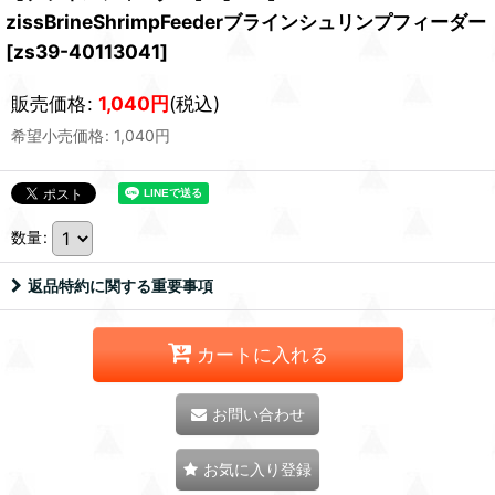
zissBrineShrimpFeederブラインシュリンプフィーダー
[
zs39-40113041
]
販売価格
:
1,040
円
(税込)
希望小売価格
:
1,040
円
数量
:
返品特約に関する重要事項
カートに入れる
お問い合わせ
お気に入り登録