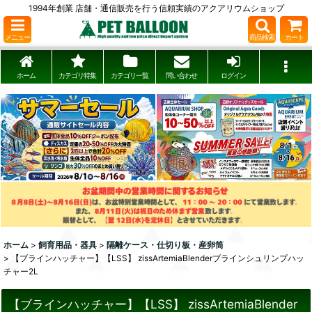
1994年創業 店舗・通信販売を行う信頼実績のアクアリウムショップ
メニュー
商品検索
カート
ホーム
カテゴリ特集
カテゴリ一覧
問い合わせ
ログイン
ホーム
>
飼育用品・器具
>
隔離ケース・仕切り板・産卵筒
>
【ブラインハッチャー】【LSS】 zissArtemiaBlenderブラインシュリンプハッ
チャー2L
【ブラインハッチャー】【LSS】 zissArtemiaBlender