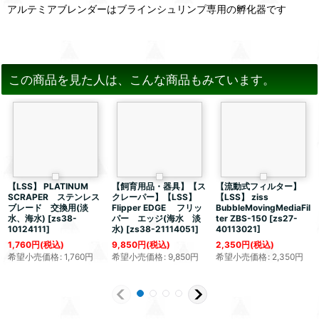
アルテミアブレンダーはブラインシュリンプ専用の孵化器です
この商品を見た人は、こんな商品もみています。
【LSS】 PLATINUM
【飼育用品・器具】【ス
【流動式フィルター】
SCRAPER ステンレス
クレーパー】【LSS】
【LSS】 ziss
ブレード 交換用(淡
Flipper EDGE フリッ
BubbleMovingMediaFil
水、海水)
[
zs38-
パー エッジ(海水 淡
ter ZBS-150
[
zs27-
10124111
]
水)
[
zs38-21114051
]
40113021
]
1,760
円
(税込)
9,850
円
(税込)
2,350
円
(税込)
希望小売価格
:
1,760
円
希望小売価格
:
9,850
円
希望小売価格
:
2,350
円