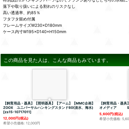
落下や取り扱いによる割れのリスクなし
高い透過率、約85％
フタフタ留め付属
フレームサイズW230×D180mm
ケース内寸W195×D140×H150mm
この商品を見た人は、こんな商品もみています。
【飼育用品・器具】【照明器具】【アーム】【MMC企画】
【飼育用品・器具】
ZOOX ユニバーサルハンキングスタンド60(淡水、海水)
オメディア S(
[
zs15-10717011
]
5,600
円
(税込)
12,000
円
(税込)
希望小売価格
:
5,6
希望小売価格
:
12,000
円