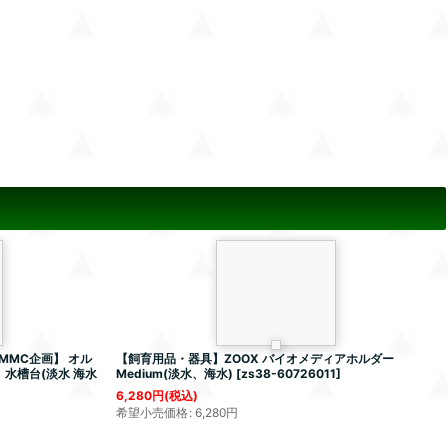
MMC企画】 オル
【飼育用品・器具】ZOOX バイオメディアホルダー
水槽台(淡水 海水
Medium(淡水、海水)
[
zs38-60726011
]
6,280
円
(税込)
希望小売価格
:
6,280
円