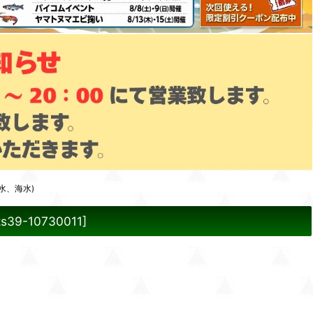
水、海水)
zs39-10730011
]