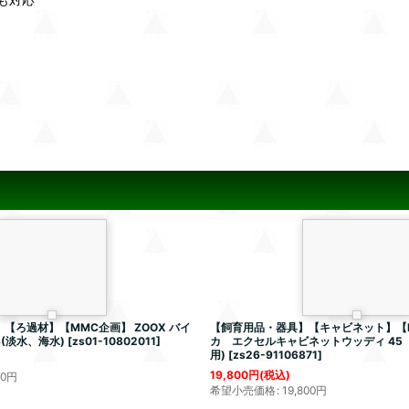
【ろ過材】【MMC企画】 ZOOX バイ
【飼育用品・器具】【キャビネット】【
淡水、海水)
[
zs01-10802011
]
カ エクセルキャビネットウッディ 45 
用)
[
zs26-91106871
]
19,800
円
(税込)
00
円
希望小売価格
:
19,800
円