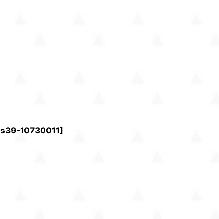
zs39-10730011
]