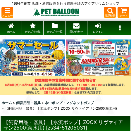
1994年創業 店舗・通信販売を行う信頼実績のアクアリウムショップ
メニュー
商品検索
カート
ホーム
カテゴリ特集
カテゴリ一覧
問い合わせ
ログイン
ホーム
>
飼育用品・器具
>
水中ポンプ・マグネットポンプ
>
【飼育用品・器具】【水流ポンプ】ZOOX リヴァイアサン2500(海水用)
【飼育用品・器具】【水流ポンプ】ZOOX リヴァイア
サン2500(海水用)
[
zs34-51205031
]