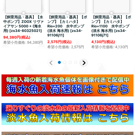
【飼育用品・器具】【水
【飼育用品・器具】【ポ
【飼育用品・器具】【ポ
中ポンプ】ZOOX リヴァ
ンプ】【カミハタ】
ンプ】【カミハタ】
イアサン 5000 + (海水
Rio+200 水中ポンプ
Rio+1100 水中ポンプ
用)
[
zs34-60325021
]
(淡水 海水用)
[
zs34-
(淡水 海水用)
[
zs34-
91106j11
]
91106j71
]
94,380
円
(税込)
2,575
円
(税込)
4,130
円
(税込)
希望小売価格
:
94,380
円
希望小売価格
:
2,575
円
希望小売価格
:
4,130
円