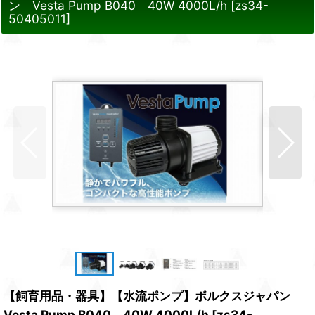
ン Vesta Pump B040 40W 4000L/h
[
zs34-
50405011
]
【飼育用品・器具】【水流ポンプ】ボルクスジャパン
Vesta Pump B040 40W 4000L/h
[
zs34-