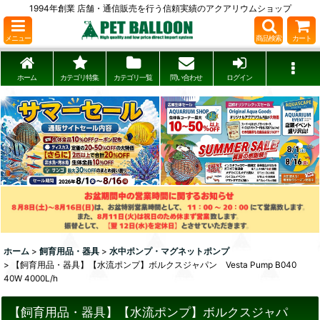
1994年創業 店舗・通信販売を行う信頼実績のアクアリウムショップ
メニュー
商品検索
カート
ホーム
カテゴリ特集
カテゴリ一覧
問い合わせ
ログイン
ホーム
>
飼育用品・器具
>
水中ポンプ・マグネットポンプ
>
【飼育用品・器具】【水流ポンプ】ボルクスジャパン Vesta Pump B040
40W 4000L/h
【飼育用品・器具】【水流ポンプ】ボルクスジャパ