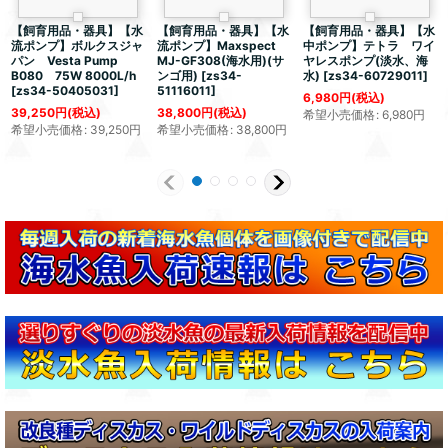
【飼育用品・器具】【水
【飼育用品・器具】【水
【飼育用品・器具】【水
流ポンプ】ボルクスジャ
流ポンプ】Maxspect
中ポンプ】テトラ ワイ
パン Vesta Pump
MJ-GF308(海水用)(サ
ヤレスポンプ(淡水、海
B080 75W 8000L/h
ンゴ用)
[
zs34-
水)
[
zs34-60729011
]
[
zs34-50405031
]
51116011
]
6,980
円
(税込)
39,250
円
(税込)
38,800
円
(税込)
希望小売価格
:
6,980
円
希望小売価格
:
39,250
円
希望小売価格
:
38,800
円