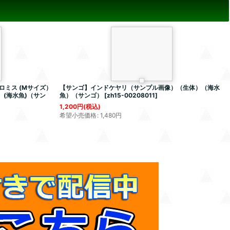
ミス (Mサイズ）
【サンゴ】インドケヤリ（サンプル画像）（生体）（海水
体）(海水魚)（サン
魚）（サンゴ）
[
zh15-00208011
]
1,200
円
(税込)
希望小売価格
:
1,480
円