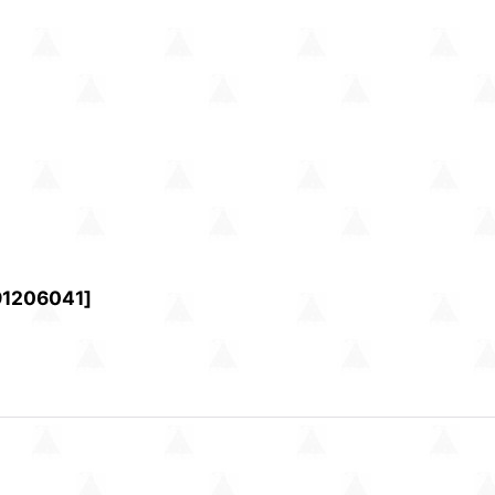
91206041
]