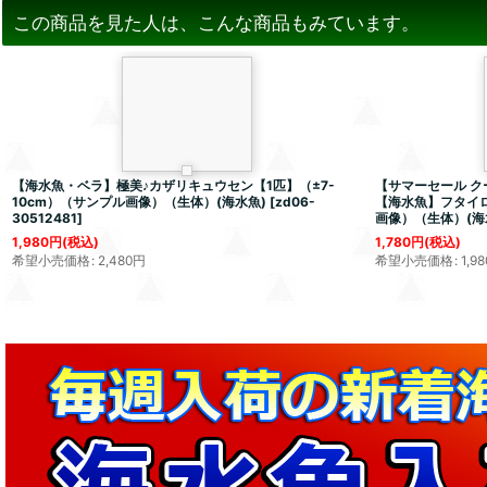
この商品を見た人は、こんな商品もみています。
【海水魚・ベラ】極美♪カザリキュウセン【1匹】（±7-
【サマーセール ク
10cm）（サンプル画像）（生体）(海水魚)
[
zd06-
【海水魚】フタイロ
30512481
]
画像）（生体）(海
1,980
円
(税込)
1,780
円
(税込)
希望小売価格
:
2,480
円
希望小売価格
:
1,98