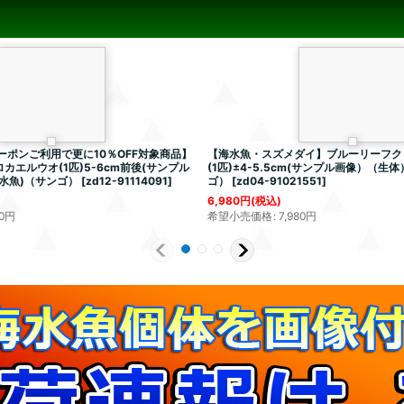
ーポンご利用で更に10％OFF対象商品】
【海水魚・スズメダイ】ブルーリーフクロ
カエルウオ(1匹)5-6cm前後(サンプル
(1匹)±4-5.5cm(サンプル画像）（生
水魚)（サンゴ）
[
zd12-91114091
]
ゴ）
[
zd04-91021551
]
6,980
円
(税込)
0
円
希望小売価格
:
7,980
円