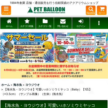
1994年創業 店舗・通信販売を行う信頼実績のアクアリウムショップ
メニュー
商品検索
カート
ホーム
カテゴリ特集
カテゴリ一覧
問い合わせ
ログイン
ホーム
>
海水魚
>
ヨウジウオ
>
【海水魚・ヨウジウオ】可愛い♪ホソミウミヤッコ（Baby）【1匹】
（±3.5cm）（サンプル画像）（生体）(海水魚)
【海水魚・ヨウジウオ】可愛い♪ホソミウミヤッコ