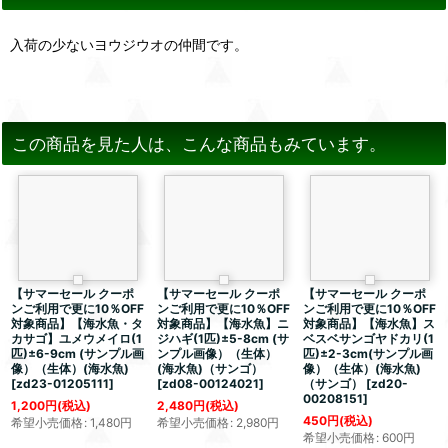
入荷の少ないヨウジウオの仲間です。
この商品を見た人は、こんな商品もみています。
【サマーセール クーポ
【サマーセール クーポ
【サマーセール クーポ
ンご利用で更に10％OFF
ンご利用で更に10％OFF
ンご利用で更に10％OFF
対象商品】【海水魚・タ
対象商品】【海水魚】ニ
対象商品】【海水魚】ス
カサゴ】ユメウメイロ(1
ジハギ(1匹)±5-8cm (サ
ベスベサンゴヤドカリ(1
匹)±6-9cm (サンプル画
ンプル画像）（生体）
匹)±2-3cm(サンプル画
像）（生体）(海水魚)
(海水魚)（サンゴ）
像）（生体）(海水魚)
[
zd23-01205111
]
[
zd08-00124021
]
（サンゴ）
[
zd20-
00208151
]
1,200
円
(税込)
2,480
円
(税込)
450
円
(税込)
希望小売価格
:
1,480
円
希望小売価格
:
2,980
円
希望小売価格
:
600
円