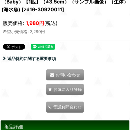
（Baby）【1匹】（±3.5cm）（サンプル画像）（生体）
(海水魚)
[
zd16-30920011
]
販売価格
:
1,980
円
(税込)
希望小売価格
:
2,280
円
返品特約に関する重要事項
お問い合わせ
お気に入り登録
電話お問合わせ
商品詳細