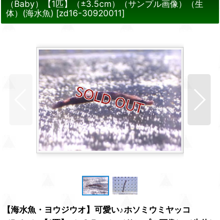
（Baby）【1匹】（±3.5cm）（サンプル画像）（生
体）(海水魚)
[
zd16-30920011
]
【海水魚・ヨウジウオ】可愛い♪ホソミウミヤッコ