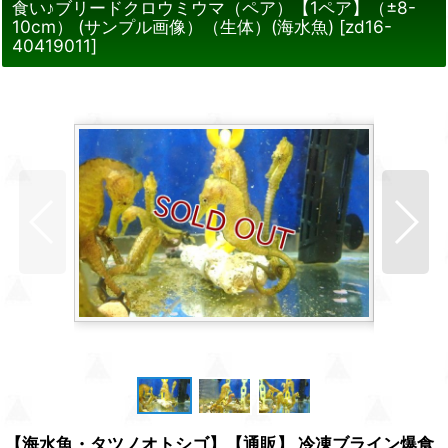
食い♪ブリードクロウミウマ（ペア）【1ペア】（±8-
10cm） (サンプル画像）（生体）(海水魚)
[
zd16-
40419011
]
【海水魚・タツノオトシゴ】【通販】 冷凍ブライン爆食