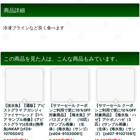
商品詳細
冷凍ブラインなど良く食べます
この商品を見た人は、こんな商品もみています。
【淡水魚】【通販】アピ
【サマーセール クーポ
【サマーセール クーポ
ストグラマ アガシジィ
ンご利用で更に10％OFF
ンご利用で更に10％OFF
ファイヤーレッド【1ペ
対象商品】【海水魚】デ
対象商品】【海水魚・ハ
ア サンプル画像】(アピ
バスズメダイ （10匹）
ゼ】アケボノハゼ（3
ストグラマ)(生体)(熱帯
(サンプル画像）（生
匹）(サンプル画像）
魚)NKAP
[
zf28-
体）(海水魚)（サンゴ）
（生体）(海水魚)（サン
10705041
]
[
zd04-91030061
]
ゴ）
[
zd07-91021561
]