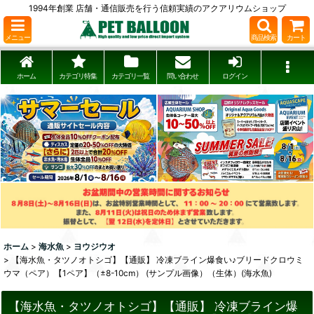
1994年創業 店舗・通信販売を行う信頼実績のアクアリウムショップ
メニュー
商品検索
カート
ホーム
カテゴリ特集
カテゴリ一覧
問い合わせ
ログイン
ホーム
>
海水魚
>
ヨウジウオ
>
【海水魚・タツノオトシゴ】【通販】 冷凍ブライン爆食い♪ブリードクロウミ
ウマ（ペア）【1ペア】（±8-10cm） (サンプル画像）（生体）(海水魚)
【海水魚・タツノオトシゴ】【通販】 冷凍ブライン爆