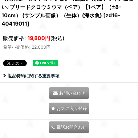
い♪ブリードクロウミウマ（ペア）【1ペア】（±8-
10cm） (サンプル画像）（生体）(海水魚)
[
zd16-
40419011
]
販売価格
:
19,800
円
(税込)
希望小売価格
:
22,000
円
返品特約に関する重要事項
お問い合わせ
お気に入り登録
電話お問合わせ