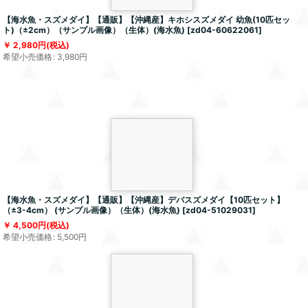
【海水魚・スズメダイ】【通販】【沖縄産】キホシスズメダイ 幼魚(10匹セッ
ト)（±2cm）（サンプル画像）（生体）(海水魚)
[
zd04-60622061
]
2,980
円
(税込)
希望小売価格
:
3,980
円
【海水魚・スズメダイ】【通販】【沖縄産】デバスズメダイ【10匹セット】
（±3-4cm） (サンプル画像）（生体）(海水魚)
[
zd04-51029031
]
4,500
円
(税込)
希望小売価格
:
5,500
円