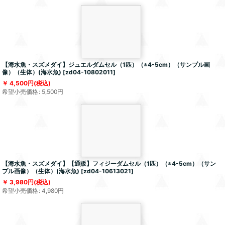
【海水魚・スズメダイ】ジュエルダムセル（1匹）（±4-5cm）（サンプル画
像）（生体）(海水魚)
[
zd04-10802011
]
4,500
円
(税込)
希望小売価格
:
5,500
円
【海水魚・スズメダイ】【通販】フィジーダムセル（1匹）（±4-5cm）（サン
プル画像）（生体）(海水魚)
[
zd04-10613021
]
3,980
円
(税込)
希望小売価格
:
4,980
円