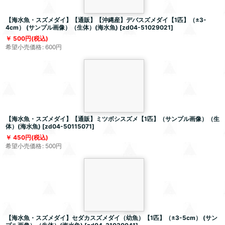
【海水魚・スズメダイ】【通販】【沖縄産】デバスズメダイ【1匹】（±3-
4cm） (サンプル画像）（生体）(海水魚)
[
zd04-51029021
]
500
円
(税込)
希望小売価格
:
600
円
【海水魚・スズメダイ】【通販】ミツボシスズメ【1匹】（サンプル画像）（生
体）(海水魚)
[
zd04-50115071
]
450
円
(税込)
希望小売価格
:
500
円
【海水魚・スズメダイ】セダカスズメダイ（幼魚）【1匹】（±3-5cm） (サン