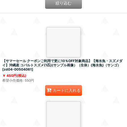
絞り込む
【サマーセール クーポンご利用で更に10％OFF対象商品】【海水魚・スズメダ
イ】沖縄産 コバルトスズメ(1匹)(サンプル画像）（生体）(海水魚)（サンゴ）
[
zd04-00504061
]
450
円
(税込)
希望小売価格
:
550
円
カートに入れる