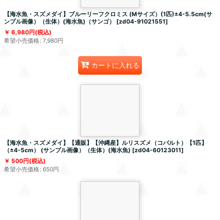
【海水魚・スズメダイ】ブルーリーフクロミス (Mサイズ）(1匹)±4-5.5cm(サ
ンプル画像）（生体）(海水魚)（サンゴ）
[
zd04-91021551
]
6,980
円
(税込)
希望小売価格
:
7,980
円
カートに入れる
【海水魚・スズメダイ】【通販】【沖縄産】ルリスズメ（コバルト）【1匹】
（±4-5cm） (サンプル画像）（生体）(海水魚)
[
zd04-60123011
]
500
円
(税込)
希望小売価格
:
650
円