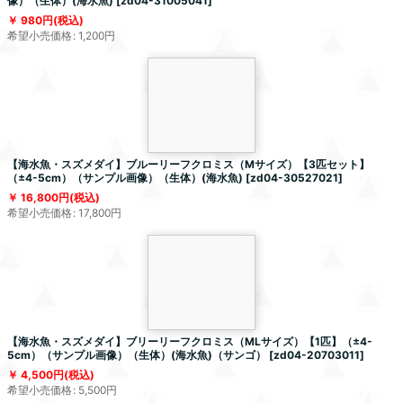
像）（生体）(海水魚)
[
zd04-31005041
]
980
円
(税込)
希望小売価格
:
1,200
円
【海水魚・スズメダイ】ブルーリーフクロミス（Mサイズ）【3匹セット】
（±4-5cm）（サンプル画像）（生体）(海水魚)
[
zd04-30527021
]
16,800
円
(税込)
希望小売価格
:
17,800
円
【海水魚・スズメダイ】ブリーリーフクロミス（MLサイズ）【1匹】（±4-
5cm）（サンプル画像）（生体）(海水魚)（サンゴ）
[
zd04-20703011
]
4,500
円
(税込)
希望小売価格
:
5,500
円