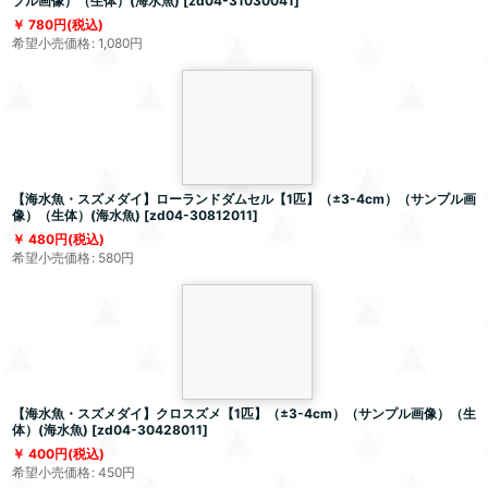
プル画像）（生体）(海水魚)
[
zd04-31030041
]
780
円
(税込)
希望小売価格
:
1,080
円
【海水魚・スズメダイ】ローランドダムセル【1匹】（±3-4cm）（サンプル画
像）（生体）(海水魚)
[
zd04-30812011
]
480
円
(税込)
希望小売価格
:
580
円
【海水魚・スズメダイ】クロスズメ【1匹】（±3-4cm）（サンプル画像）（生
体）(海水魚)
[
zd04-30428011
]
400
円
(税込)
希望小売価格
:
450
円