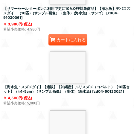
【サマーセール クーポンご利用で更に10％OFF対象商品】【海水魚】デバスズ
メダイ （10匹）(サンプル画像）（生体）(海水魚)（サンゴ）
[
zd04-
91030061
]
3,980
円
(税込)
希望小売価格
:
4,980
円
カートに入れる
【海水魚・スズメダイ】【通販】【沖縄産】ルリスズメ（コバルト）【10匹セ
ット】（±4-5cm） (サンプル画像）（生体）(海水魚)
[
zd04-60123021
]
4,500
円
(税込)
希望小売価格
:
5,980
円