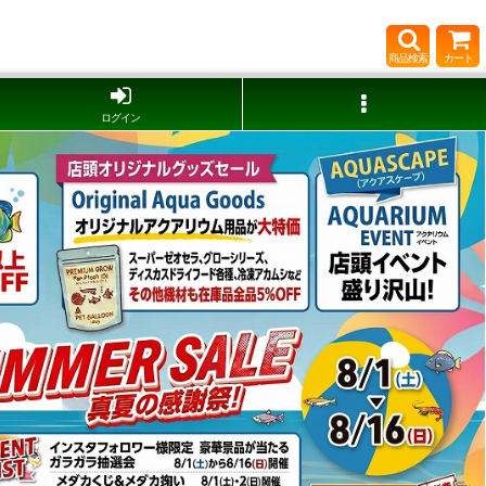
商品検索
カート
ログイン