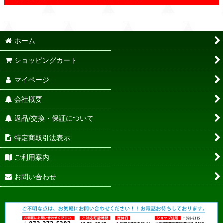
ホーム
ショッピングカート
マイページ
会社概要
返品/交換・保証について
特定商取引法表示
ご利用案内
お問い合わせ