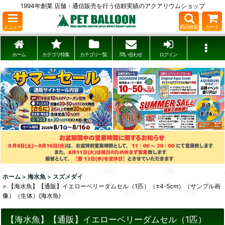
1994年創業 店舗・通信販売を行う信頼実績のアクアリウムショップ
メニュー
商品検索
カート
ホーム
カテゴリ特集
カテゴリ一覧
問い合わせ
ログイン
ホーム
>
海水魚
>
スズメダイ
>
【海水魚】【通販】イエローベリーダムセル（1匹）（±4-5cm）（サンプル画
像）（生体）(海水魚)
【海水魚】【通販】イエローベリーダムセル（1匹）