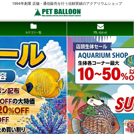
1994年創業 店舗・通信販売を行う信頼実績のアクアリウムショップ
カテゴリ一覧
問い合わせ