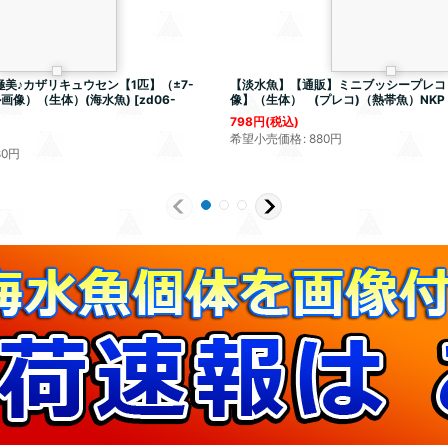
美♪カザリキュウセン【1匹】（±7-
【淡水魚】【通販】ミニブッシープレコ【
ル画像）（生体）(海水魚)
[
zd06-
像】（生体） (プレコ)（熱帯魚）NKP
798
円
(税込)
希望小売価格
:
880
円
80
円