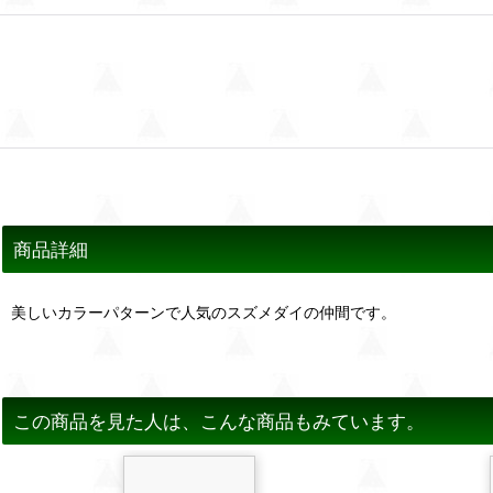
商品詳細
美しいカラーパターンで人気のスズメダイの仲間です。
この商品を見た人は、こんな商品もみています。