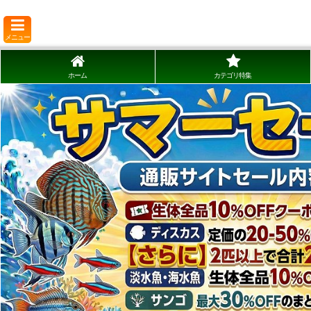
メニュー
ホーム
カテゴリ特集