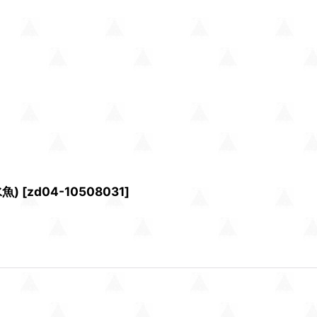
魚)
[
zd04-10508031
]