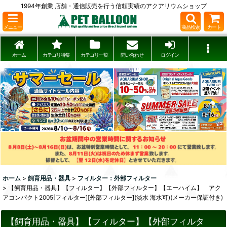
1994年創業 店舗・通信販売を行う信頼実績のアクアリウムショップ
メニュー
商品検索
カート
ホーム
カテゴリ特集
カテゴリ一覧
問い合わせ
ログイン
ホーム
>
飼育用品・器具
>
フィルター：外部フィルター
>
【飼育用品・器具】【フィルター】【外部フィルター】【エーハイム】 アク
アコンパクト2005[フィルター][外部フィルター](淡水 海水可)(メーカー保証付き)
【飼育用品・器具】【フィルター】【外部フィルタ