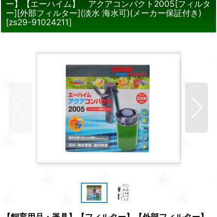
ー】【エーハイム】 アクアコンパクト2005[フィルタ
ー][外部フィルター](淡水 海水可)(メーカー保証付き)
[
zs29-91024211
]
【飼育用品・器具】【フィルター】【外部フィルター】