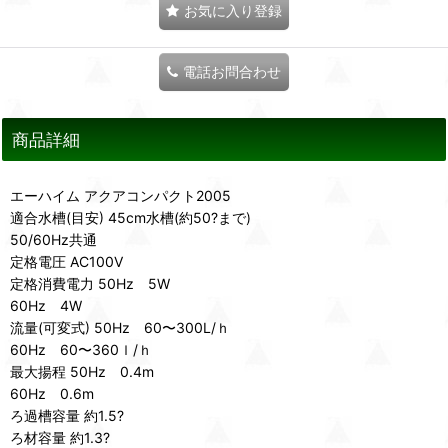
お気に入り登録
電話お問合わせ
商品詳細
エーハイム アクアコンパクト2005
適合水槽(目安) 45cm水槽(約50?まで)
50/60Hz共通
定格電圧 AC100V
定格消費電力 50Hz 5W
60Hz 4W
流量(可変式) 50Hz 60〜300L/ｈ
60Hz 60〜360ｌ/ｈ
最大揚程 50Hz 0.4m
60Hz 0.6m
ろ過槽容量 約1.5?
ろ材容量 約1.3?