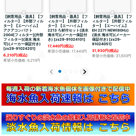
【飼育用品・器具】【フ
【飼育用品・器具】【フ
【飼育用品・器具】【フ
ィルター】【外部フィル
ィルター】【外部フィル
ィルター】【外部フィル
ター】【エーハイム】
ター】【エーハイム】
ター】【エーハイム】
アクアコンパクト
2213 ろ材付セット(淡水
EH 2271 NEW(60Hz)
2004[フィルター][外部
海水可)(メーカー保証付
(淡水 海水可)(メーカー
フィルター](淡水 海水
き)
[
zs29-91024101
]
保証付き)
[
zs29-
可)(メーカー保証付き)
91024051
]
17,440
円
(税込)
[
zs29-91024201
]
31,930
円
(税込)
希望小売価格
:
17,440
円
6,210
円
(税込)
希望小売価格
:
31,930
円
希望小売価格
:
6,210
円