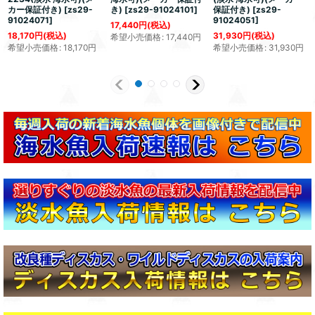
カー保証付き)
[
zs29-
き)
[
zs29-91024101
]
保証付き)
[
zs29-
91024071
]
91024051
]
17,440
円
(税込)
18,170
円
(税込)
31,930
円
(税込)
希望小売価格
:
17,440
円
希望小売価格
:
18,170
円
希望小売価格
:
31,930
円