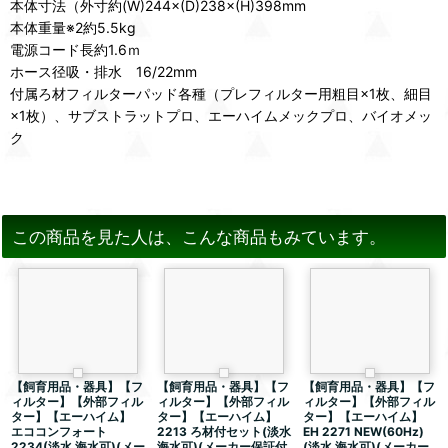
本体寸法（外寸約(W)244×(D)238×(H)398mm
本体重量※2約5.5kg
電源コード長約1.6ｍ
ホース径吸・排水 16/22mm
付属ろ材フィルターパッド各種（プレフィルター用粗目×1枚、細目
×1枚）、サブストラットプロ、エーハイムメックプロ、バイオメッ
ク
この商品を見た人は、こんな商品もみています。
【飼育用品・器具】【フ
【飼育用品・器具】【フ
【飼育用品・器具】【フ
ィルター】【外部フィル
ィルター】【外部フィル
ィルター】【外部フィル
ター】【エーハイム】
ター】【エーハイム】
ター】【エーハイム】
エココンフォート
2213 ろ材付セット(淡水
EH 2271 NEW(60Hz)
2234(淡水 海水可)(メー
海水可)(メーカー保証付
(淡水 海水可)(メーカー