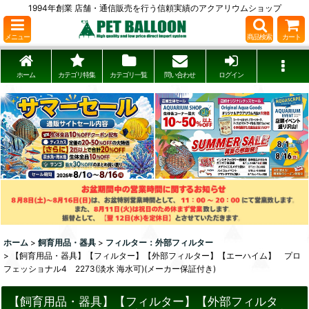
1994年創業 店舗・通信販売を行う信頼実績のアクアリウムショップ
メニュー
商品検索
カート
ホーム
カテゴリ特集
カテゴリ一覧
問い合わせ
ログイン
ホーム
>
飼育用品・器具
>
フィルター：外部フィルター
>
【飼育用品・器具】【フィルター】【外部フィルター】【エーハイム】 プロ
フェッショナル4 2273(淡水 海水可)(メーカー保証付き)
【飼育用品・器具】【フィルター】【外部フィルタ