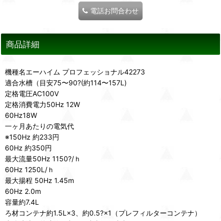
電話お問合わせ
商品詳細
機種名エーハイム プロフェッショナル42273
適合水槽（目安75〜90?(約114〜157L)
定格電圧AC100V
定格消費電力50Hz 12W
60Hz18W
一ヶ月あたりの電気代
※150Hz 約233円
60Hz 約350円
最大流量50Hz 1150?/ｈ
60Hz 1250L/ｈ
最大揚程 50Hz 1.45m
60Hz 2.0m
容量約7.4L
ろ材コンテナ約1.5L×3、約0.5?×1（プレフィルターコンテナ）