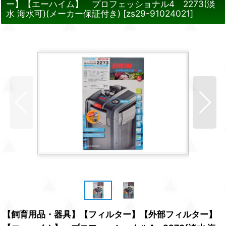
ー】【エーハイム】 プロフェッショナル4 2273(淡
水 海水可)(メーカー保証付き)
[
zs29-91024021
]
【飼育用品・器具】【フィルター】【外部フィルター】