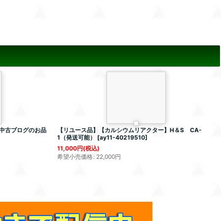
中古ブログのお品
【リユース品】【カルシウムリアクター】H＆S CA-
1（発送可能）
[
ay11-40219510
]
11,000
円
(税込)
希望小売価格
:
22,000
円