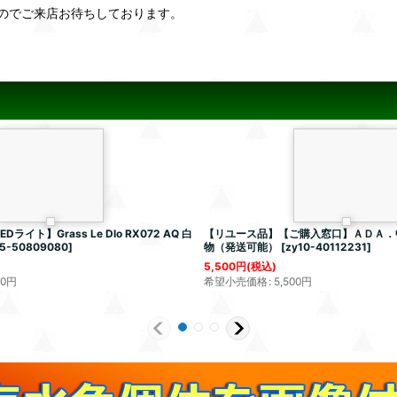
のでご来店お待ちしております。
イト】Grass Le Dlo RX072 AQ 白
【リユース品】【ご購入窓口】ＡＤＡ．
5-50809080
]
物（発送可能）
[
zy10-40112231
]
5,500
円
(税込)
80
円
希望小売価格
:
5,500
円