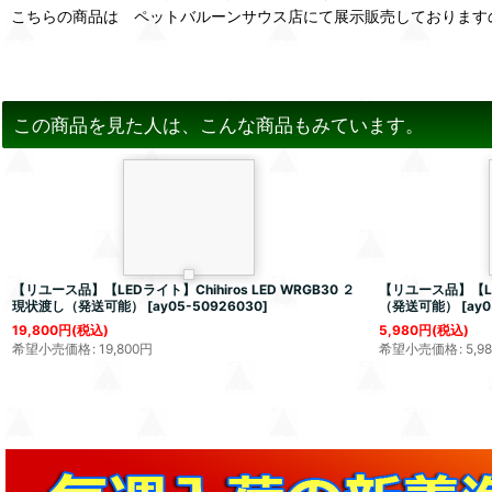
こちらの商品は ペットバルーンサウス店にて展示販売しております
この商品を見た人は、こんな商品もみています。
【リユース品】【LEDライト】Chihiros LED WRGB30 ２
【リユース品】【LEDラ
現状渡し（発送可能）
[
ay05-50926030
]
（発送可能）
[
ay0
19,800
円
(税込)
5,980
円
(税込)
希望小売価格
:
19,800
円
希望小売価格
:
5,9