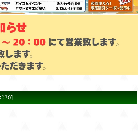
3070
]