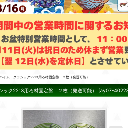
ハイム クラシック2213用ろ材固定盤 ２枚（発送可能）
ック2213用ろ材固定盤 ２枚（発送可能）
[
ay07-4022