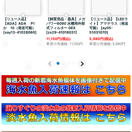
【リユース品】
【飼育用品・器具】メガ
【リユース品】【LEDラ
【ADA】ADA P1
パワー6090 水槽用外部
イト】アマテラス（発送
か 10（発送可能）
式フィルター GEX
可能）
[
ay05-
[
xay13-41028060
]
[
zs29-41018031
]
51031070
]
11,150
円
(税込)
5,980
円
(税込)
希望小売価格
:
11,150
円
希望小売価格
:
5,980
円