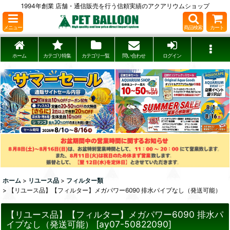
1994年創業 店舗・通信販売を行う信頼実績のアクアリウムショップ
メニュー
商品検索
カート
ホーム
カテゴリ特集
カテゴリ一覧
問い合わせ
ログイン
ホーム
>
リユース品
>
フィルター類
>
【リユース品】【フィルター】メガパワー6090 排水パイプなし（発送可能）
【リユース品】【フィルター】メガパワー6090 排水パ
イプなし（発送可能）
[
ay07-50822090
]