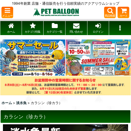
1994年創業 店舗・通信販売を行う信頼実績のアクアリウムショップ
メニュー
商品検索
カート
ホーム
カテゴリ特集
カテゴリ一覧
問い合わせ
ログイン
ホーム
>
淡水魚
>
カラシン（珍カラ）
カラシン（珍カラ）