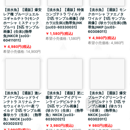
【淡水魚】【通販】爆安
【淡水魚】【通販】特価
【淡水魚】【通販】モン
レア種 ブルージュエル
コンゴテトラ ワイルド
クホーシャ ファエノタ
コギャルテトラ(モンク
【1匹 サンプル画像】(珍
ワイルド【1匹 サンプル
ホーシャ ミスティック
カラ)(生体)(熱帯魚)NK
画像】(珍カラ)(生体)(熱
ブルー)【5匹 サンプル
[
zc03-60330031
]
帯魚)NKP
[
zc03-
画像】(生体)(熱帯
60308011
]
1,580
円
(税込)
魚)NKCR
[
zc03-
4,980
円
(税込)
希望小売価格
:
1,580
円
60411011
]
希望小売価格
:
4,980
円
4,980
円
(税込)
希望小売価格
:
14,900
円
【淡水魚】【通販】激レ
【淡水魚】【通販】更に
【淡水魚】【通販】爆安
ア パープルレッドライ
爆安 ブルーアイグリー
ブルーアイグリーンライ
ンテトラ スリナム クー
ンラインデビルテトラ
ンデビルテトラ【1匹 サ
セウェイネリバー産 ワ
【5匹 サンプル画像】
ンプル画像】(珍カラ)
イルド【1匹 サンプル画
(珍カラ)（生体）（熱帯
（生体）（熱帯魚）
像珍カラ（生体）（熱帯
魚）NKCK
[
zc03-
NKCK
[
zc03-
魚）NKCK
[
zc03-
60302021
]
60302011
]
60302031
]
3,980
円
(税込)
980
円
(税込)
7,980
円
(税込)