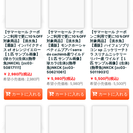
【サマーセール クーポ
【サマーセール クーポ
【サマーセール クーポ
ンご利用で更に10％OFF
ンご利用で更に10％OFF
ンご利用で更に10％OFF
対象商品】【淡水魚】
対象商品】【淡水魚】
対象商品】【淡水魚】
【通販】インパイクティ
【通販】モンクホーシャ
【通販】ハイフェソブリ
ス cf オレンジイエロー
ペティムブアバ serra
コン sp ニッケリーテト
【１匹 サンプル画像】
do cachimb産ワイルド
ラ スリナムニッケリー
(珍カラ)(生体)(熱帯
【１匹 サンプル画像】
リバー産 ワイルド【１
魚)NKCKL
[
zc03-
珍カラ(生体)(熱帯
匹 サンプル画像】(生体)
50817111
]
魚)NKCK
[
zc03-
(熱帯魚)NKCK
[
zc03-
50621061
]
50119031
]
2,980
円
(税込)
5,980
円
(税込)
5,500
円
(税込)
希望小売価格
:
2,980
円
希望小売価格
:
5,980
円
希望小売価格
:
5,500
円
カートに入れる
カートに入れる
カートに入れる