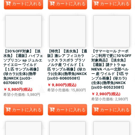
カートに入れる
カートに入れる
カートに入れる
【30％OFF対象】【淡
【特売】【淡水魚】【通
【サマーセール クーポ
水魚】【通販】ハイフェ
販】激レア フィコカラ
ンご利用で更に10％OFF
ソブリコン sp ジュルエ
ックス ラスボラ ブラソ
対象商品】【淡水魚】
ナイエロー ワイルド
ノルテ産 ワイルド【１
【通販】謎テトラ sp
【１匹 サンプル画像】
匹 サンプル画像】(珍カ
NIEVA ペルー北部ペル
(珍カラ)(生体)(熱帯
ラ)(生体)(熱帯魚)NKCK
ー 産 ワイルド【1匹 サ
魚)NKCK
[
zc03-
[
zc03-60605081
]
ンプル画像】(珍カラ)
60706011
]
(生体)(熱帯魚)NKCK
9,800
円
(税込)
[
zc03-60523081
]
5,980
円
(税込)
希望小売価格
:
15,800
円
2,980
円
(税込)
希望小売価格
:
5,980
円
希望小売価格
:
2,980
円
カートに入れる
カートに入れる
カートに入れる