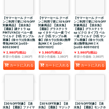
【サマーセール クーポ
【サマーセール クーポ
【サマーセール クーポ
ンご利用で更に10％OFF
ンご利用で更に10％OFF
ンご利用で更に10％OFF
対象商品】【淡水魚】
対象商品】【淡水魚】
対象商品】【淡水魚】
【通販】謎テトラ sp
【通販】グラステトラ
【通販】グラステトラ
PINTUYACU ペルー産
sp イタヤ ペルー産 ワイ
sp ピクロ タイプ2 ペル
ワイルド【1匹 サンプル
ルド【1匹 サンプル画
ー産 ワイルド【1匹 サン
画像】(珍カラ)(生体)(熱
像】(珍カラ)(生体)(熱帯
プル画像】(珍カラ)(生
帯魚)NKCK
[
zc03-
魚)NKＣＫ
[
zc03-
体)(熱帯魚)NKＣＫ
60523061
]
60511031
]
[
zc03-60511021
]
2,980
円
(税込)
3,980
円
(税込)
3,980
円
(税込)
希望小売価格
:
2,980
円
希望小売価格
:
3,980
円
希望小売価格
:
3,980
円
カートに入れる
カートに入れる
カートに入れる
【30％OFF対象】【淡
【30％OFF対象】【淡
【30％OFF対象】【淡
水魚】【通販】ファイヤ
水魚】【通販】マジック
水魚】【通販】モンクホ