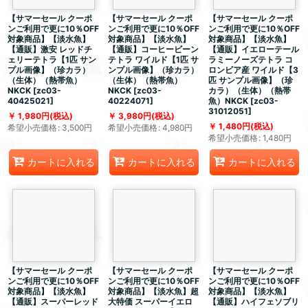
【サマーセール クーポ
【サマーセール クーポ
【サマーセール クーポ
ンご利用で更に10％OFF
ンご利用で更に10％OFF
ンご利用で更に10％OFF
対象商品】【淡水魚】
対象商品】【淡水魚】
対象商品】【淡水魚】
【通販】激安 レッドチ
【通販】コーヒービーン
【通販】イエローテール
ェリーテトラ【1匹 サン
テトラ ワイルド【1匹 サ
ラミーノーズテトラ コ
プル画像】（珍カラ）
ンプル画像】（珍カラ）
ロンビア産 ワイルド【3
（生体）（熱帯魚）
（生体）（熱帯魚）
匹 サンプル画像】（珍
NKCK
[
zc03-
NKCK
[
zc03-
カラ）（生体）（熱帯
40425021
]
40224071
]
魚）NKCK
[
zc03-
31012051
]
1,980
円
(税込)
3,980
円
(税込)
1,480
円
(税込)
希望小売価格
:
3,500
円
希望小売価格
:
4,980
円
希望小売価格
:
1,480
円
カートに入れる
カートに入れる
カートに入れる
【サマーセール クーポ
【サマーセール クーポ
【サマーセール クーポ
ンご利用で更に10％OFF
ンご利用で更に10％OFF
ンご利用で更に10％OFF
対象商品】【淡水魚】
対象商品】【淡水魚】超
対象商品】【淡水魚】
【通販】スーパーレッド
大特価 スーパーイエロ
【通販】ハイフェソブリ