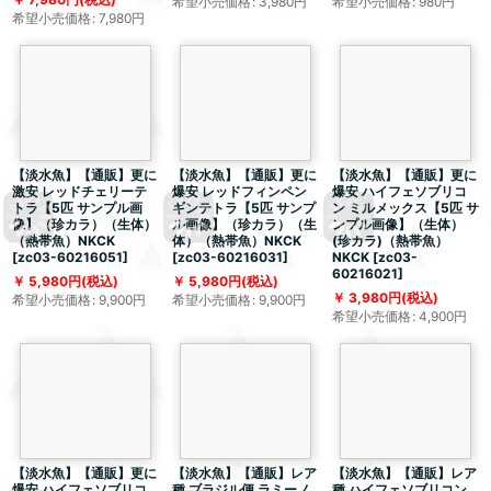
希望小売価格
:
3,980
円
希望小売価格
:
980
円
希望小売価格
:
7,980
円
【淡水魚】【通販】更に
【淡水魚】【通販】更に
【淡水魚】【通販】更に
激安 レッドチェリーテ
爆安 レッドフィンペン
爆安 ハイフェソブリコ
トラ【5匹 サンプル画
ギンテトラ【5匹 サンプ
ン ミルメックス【5匹 サ
像】（珍カラ）（生体）
ル画像】（珍カラ）（生
ンプル画像】（生体）
（熱帯魚）NKCK
体）（熱帯魚）NKCK
(珍カラ)（熱帯魚）
[
zc03-60216051
]
[
zc03-60216031
]
NKCK
[
zc03-
60216021
]
5,980
円
(税込)
5,980
円
(税込)
3,980
円
(税込)
希望小売価格
:
9,900
円
希望小売価格
:
9,900
円
希望小売価格
:
4,900
円
【淡水魚】【通販】更に
【淡水魚】【通販】レア
【淡水魚】【通販】レア
爆安 ハイフェソブリコ
種 ブラジル便 ラミーノ
種 ハイフェソブリコン