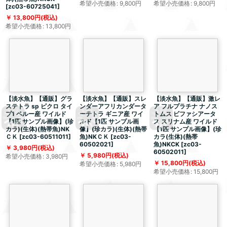
希望小売価格
:
9,800
円
希望小売価格
:
9,800
円
[
zc03-60725041
]
13,800
円
(税込)
希望小売価格
:
13,800
円
【淡水魚】【通販】グラ
【淡水魚】【通販】スレ
【淡水魚】【通販】激レ
ステトラ sp ピクロ タイ
ンダーアフリカンダータ
ア フルプラチナ ナノス
プ1 ペルー産 ワイルド
ーテトラ ギニア産 ワイ
トムス ビファシアータ
【1匹 サンプル画像】(珍
ルド【1匹 サンプル画
ス スリナム産 ワイルド
カラ)(生体)(熱帯魚)NK
像】(珍カラ)(生体)(熱帯
【1匹 サンプル画像】(珍
ＣＫ
[
zc03-60511011
]
魚)NKＣＫ
[
zc03-
カラ(生体)(熱帯
60502021
]
魚)NKCK
[
zc03-
3,980
円
(税込)
60502011
]
5,980
円
(税込)
希望小売価格
:
3,980
円
15,800
円
(税込)
希望小売価格
:
5,980
円
希望小売価格
:
15,800
円