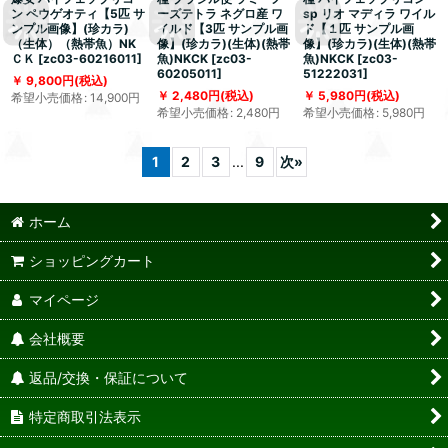
ン ペウゲオティ【5匹 サ
ーズテトラ ネグロ産 ワ
sp リオ マディラ ワイル
ンプル画像】(珍カラ)
イルド【3匹 サンプル画
ド【１匹 サンプル画
（生体）（熱帯魚）NK
像】(珍カラ)(生体)(熱帯
像】(珍カラ)(生体)(熱帯
ＣＫ
[
zc03-60216011
]
魚)NKCK
[
zc03-
魚)NKCK
[
zc03-
60205011
]
51222031
]
9,800
円
(税込)
2,480
円
(税込)
5,980
円
(税込)
希望小売価格
:
14,900
円
希望小売価格
:
2,480
円
希望小売価格
:
5,980
円
1
2
3
...
9
次
»
ホーム
ショッピングカート
マイページ
会社概要
返品/交換・保証について
特定商取引法表示