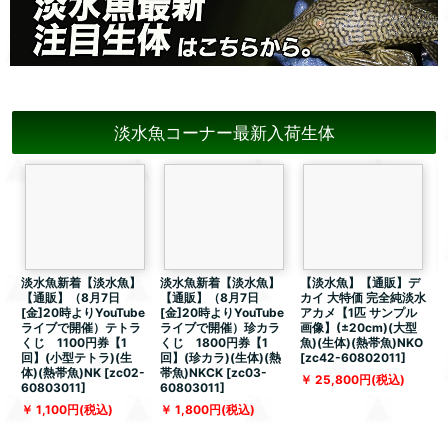
淡水魚コーナー最新入荷生体
淡水魚新着【淡水魚】
淡水魚新着【淡水魚】
【淡水魚】【通販】デ
【通販】（8月7日
【通販】（8月7日
カイ 大特価 完全純淡水
[金]20時よりYouTube
[金]20時よりYouTube
アカメ【1匹 サンプル
ライブで開催）テトラ
ライブで開催）珍カラ
画像】(±20cm)(大型
像
くじ 1100円券【1
くじ 1800円券【1
魚)(生体)(熱帯魚)NKO
(
回】(小型テトラ)(生
回】(珍カラ)(生体)(熱
[
zc42-60802011
]
[
体)(熱帯魚)NK
[
zc02-
帯魚)NKCK
[
zc03-
25,800
円
(税込)
60803011
]
60803011
]
1,100
円
(税込)
1,800
円
(税込)