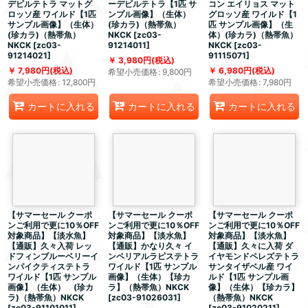
デビルテトラ マットグ
ーデビルテトラ【1匹 サ
コン エイリョス マット
ロッソ産 ワイルド【1匹
ンプル画像】（生体）
グロッソ産 ワイルド【1
サンプル画像】（生体）
(珍カラ)（熱帯魚）
匹 サンプル画像】（生
(珍カラ)（熱帯魚）
NKCK
[
zc03-
体）(珍カラ)（熱帯魚）
NKCK
[
zc03-
91214011
]
NKCK
[
zc03-
91214021
]
91115071
]
3,980
円
(税込)
7,980
円
(税込)
6,980
円
(税込)
希望小売価格
:
9,800
円
希望小売価格
:
12,800
円
希望小売価格
:
7,980
円
カートに入れる
カートに入れる
カートに入れる
【サマーセール クーポ
【サマーセール クーポ
【サマーセール クーポ
ンご利用で更に10％OFF
ンご利用で更に10％OFF
ンご利用で更に10％OFF
対象商品】【淡水魚】
対象商品】【淡水魚】
対象商品】【淡水魚】
【通販】久々入荷 レッ
【通販】かなり久々 イ
【通販】久々に入荷 ダ
ドフィンブルーベリーイ
ンペリアルラピステトラ
イヤモンドペレズテトラ
ンパイクティステトラ
ワイルド【1匹 サンプル
サンタイザベル産 ワイ
ワイルド【1匹 サンプル
画像】（生体）【珍カ
ルド【1匹 サンプル画
画像】（生体） (珍カ
ラ】（熱帯魚）NKCK
像】（生体）【珍カラ】
ラ)（熱帯魚）NKCK
[
zc03-91026031
]
（熱帯魚）NKCK
[
zc03-91101011
]
[
zc03-91020211
]