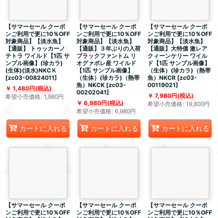
【サマーセール クーポ
【サマーセール クーポ
【サマーセール クーポ
ンご利用で更に10％OFF
ンご利用で更に10％OFF
ンご利用で更に10％OFF
対象商品】【淡水魚】
対象商品】【淡水魚】
対象商品】【淡水魚】
【通販】 トゥッカーノ
【通販】３年ぶりの入荷
【通販】大特価 激レア
テトラ ワイルド【1匹 サ
ブラックファントム リ
クィーンケリー ワイル
ンプル画像】(珍カラ)
オグァポレ産 ワイルド
ド【1匹 サンプル画像】
(生体)(淡水)NKCＫ
【1匹 サンプル画像】
（生体）(珍カラ)（熱帯
[
zc03-00824011
]
（生体）(珍カラ)（熱帯
魚）NKCR
[
zc03-
魚）NKCK
[
zc03-
00119021
]
1,480
円
(税込)
00202041
]
7,980
円
(税込)
希望小売価格
:
1,980
円
6,980
円
(税込)
希望小売価格
:
19,800
円
希望小売価格
:
6,980
円
カートに入れる
カートに入れる
カートに入れる
【サマーセール クーポ
【サマーセール クーポ
【サマーセール クーポ
ンご利用で更に10％OFF
ンご利用で更に10％OFF
ンご利用で更に10％OFF