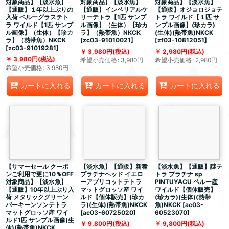
対象商品】【淡水魚】
対象商品】【淡水魚】
対象商品】【淡水魚】
【通販】１年以上ぶりの
【通販】インペリアルケ
【通販】オジョロジョテ
入荷 ペルーグラステト
リーテトラ【1匹 サンプ
トラ ワイルド【１匹 サ
ラ ワイルド【1匹 サンプ
ル画像】（生体）【珍カ
ンプル画像】(珍カラ)
ル画像】（生体）【珍カ
ラ】（熱帯魚）NKCK
(生体)(熱帯魚)NKCK
ラ】（熱帯魚）NKCK
[
zc03-91010021
]
[
zf03-10812051
]
[
zc03-91019281
]
3,980
円
(税込)
2,980
円
(税込)
3,980
円
(税込)
希望小売価格
:
3,980
円
希望小売価格
:
2,980
円
希望小売価格
:
3,980
円
カートに入れる
カートに入れる
カートに入れる
【サマーセール クーポ
【淡水魚】【通販】新種
【淡水魚】【通販】謎テ
ンご利用で更に10％OFF
プラチナヘッド イエロ
トラ プラチナ sp
対象商品】【淡水魚】
ーアプリコットテトラ
PINTUYACU ペルー産
【通販】10年以上ぶり入
マットグロッソ産 ワイ
ワイルド【個体販売】
荷 メタリックグリーン
ルド【個体販売】(珍カ
(珍カラ)(生体)(熱帯
パーキーンソンテトラ
ラ)(生体)(熱帯魚)NKCK
魚)NKCK
[
ac03-
マットグロッソ産 ワイ
[
ac03-60725020
]
60523070
]
ルド1匹 サンプル画像(生
9,800
円
(税込)
9,800
円
(税込)
体)(熱帯魚)NKCK