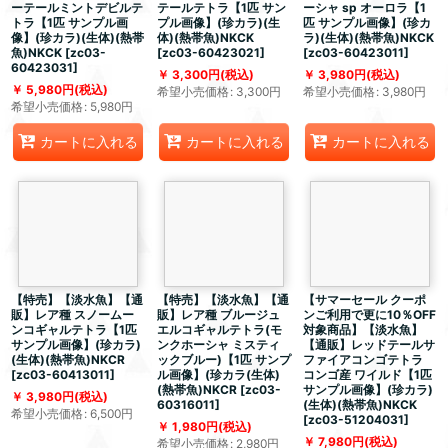
ーテールミントデビルテ
テールテトラ【1匹 サン
ーシャ sp オーロラ【1
トラ【1匹 サンプル画
プル画像】(珍カラ)(生
匹 サンプル画像】(珍カ
像】(珍カラ)(生体)(熱帯
体)(熱帯魚)NKCK
ラ)(生体)(熱帯魚)NKCK
魚)NKCK
[
zc03-
[
zc03-60423021
]
[
zc03-60423011
]
60423031
]
3,300
円
(税込)
3,980
円
(税込)
5,980
円
(税込)
希望小売価格
:
3,300
円
希望小売価格
:
3,980
円
希望小売価格
:
5,980
円
カートに入れる
カートに入れる
カートに入れる
【特売】【淡水魚】【通
【特売】【淡水魚】【通
【サマーセール クーポ
販】レア種 スノームー
販】レア種 ブルージュ
ンご利用で更に10％OFF
ンコギャルテトラ【1匹
エルコギャルテトラ(モ
対象商品】【淡水魚】
サンプル画像】(珍カラ)
ンクホーシャ ミスティ
【通販】レッドテールサ
(生体)(熱帯魚)NKCR
ックブルー)【1匹 サンプ
ファイアコンゴテトラ
[
zc03-60413011
]
ル画像】(珍カラ(生体)
コンゴ産 ワイルド【1匹
(熱帯魚)NKCR
[
zc03-
サンプル画像】(珍カラ)
3,980
円
(税込)
60316011
]
(生体)(熱帯魚)NKCK
希望小売価格
:
6,500
円
[
zc03-51204031
]
1,980
円
(税込)
7,980
円
(税込)
希望小売価格
:
2,980
円