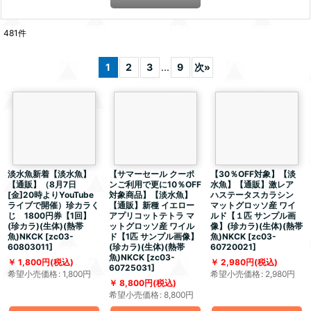
481
件
1
2
3
...
9
次
»
淡水魚新着【淡水魚】
【サマーセール クーポ
【30％OFF対象】【淡
【通販】（8月7日
ンご利用で更に10％OFF
水魚】【通販】激レア
[金]20時よりYouTube
対象商品】【淡水魚】
ハステータスカラシン
ライブで開催）珍カラく
【通販】新種 イエロー
マットグロッソ産 ワイ
じ 1800円券【1回】
アプリコットテトラ マ
ルド【１匹 サンプル画
(珍カラ)(生体)(熱帯
ットグロッソ産 ワイル
像】(珍カラ)(生体)(熱帯
魚)NKCK
[
zc03-
ド【1匹 サンプル画像】
魚)NKCK
[
zc03-
60803011
]
(珍カラ)(生体)(熱帯
60720021
]
魚)NKCK
[
zc03-
1,800
円
(税込)
2,980
円
(税込)
60725031
]
希望小売価格
:
1,800
円
希望小売価格
:
2,980
円
8,800
円
(税込)
希望小売価格
:
8,800
円