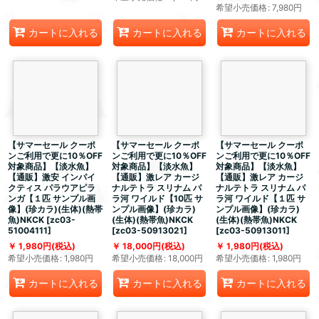
希望小売価格
:
7,980
円
カートに入れる
カートに入れる
カートに入れる
【サマーセール クーポ
【サマーセール クーポ
【サマーセール クーポ
ンご利用で更に10％OFF
ンご利用で更に10％OFF
ンご利用で更に10％OFF
対象商品】【淡水魚】
対象商品】【淡水魚】
対象商品】【淡水魚】
【通販】激安 インパイ
【通販】激レア カージ
【通販】激レア カージ
クティス パラウアピラ
ナルテトラ スリナム パ
ナルテトラ スリナム パ
ンガ【１匹 サンプル画
ラ河 ワイルド【10匹 サ
ラ河 ワイルド【１匹 サ
像】(珍カラ)(生体)(熱帯
ンプル画像】(珍カラ)
ンプル画像】(珍カラ)
魚)NKCK
[
zc03-
(生体)(熱帯魚)NKCK
(生体)(熱帯魚)NKCK
51004111
]
[
zc03-50913021
]
[
zc03-50913011
]
1,980
円
(税込)
18,000
円
(税込)
1,980
円
(税込)
希望小売価格
:
1,980
円
希望小売価格
:
18,000
円
希望小売価格
:
1,980
円
カートに入れる
カートに入れる
カートに入れる