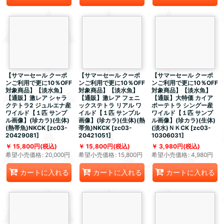
【サマーセール クーポ
【サマーセール クーポ
【サマーセール クーポ
ンご利用で更に10％OFF
ンご利用で更に10％OFF
ンご利用で更に10％OFF
対象商品】【淡水魚】
対象商品】【淡水魚】
対象商品】【淡水魚】
【通販】激レア シャラ
【通販】激レア フェニ
【通販】大特価 カイア
クテトラ2 ジュルエナ産
ックステトラ リアル ワ
ポーテトラ シングー産
ワイルド【１匹 サンプ
イルド【１匹 サンプル
ワイルド【１匹 サンプ
ル画像】(珍カラ)(生体)
画像】(珍カラ)(生体)(熱
ル画像】(珍カラ)(生体)
(熱帯魚)NKCK
[
zc03-
帯魚)NKCK
[
zc03-
(淡水)ＮＫCK
[
zc03-
20429081
]
20421051
]
10306031
]
15,800
円
(税込)
15,800
円
(税込)
3,980
円
(税込)
希望小売価格
:
20,000
円
希望小売価格
:
15,800
円
希望小売価格
:
4,980
円
カートに入れる
カートに入れる
カートに入れる