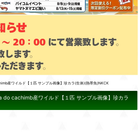
himb産ワイルド【１匹 サンプル画像】珍カラ(生体)(熱帯魚)NKCK
do cachimb産ワイルド【１匹 サンプル画像】珍カラ