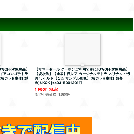
％OFF対象商品】
【サマーセール クーポンご利用で更に10％OFF対象商品】
イアコンゴテトラ
【淡水魚】【通販】激レア カージナルテトラ スリナム パラ
珍カラ)(生体)(熱
河 ワイルド【１匹 サンプル画像】(珍カラ)(生体)(熱帯
魚)NKCK
[
zc03-50913011
]
1,980
円
(税込)
希望小売価格
:
1,980
円