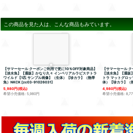
この商品を見た人は、こんな商品もみています。
【サマーセール クーポンご利用で更に10％OFF対象商品】
【サマーセール ク
【淡水魚】【通販】かなり久々 インペリアルラピステトラ
【淡水魚】【通販
ワイルド【1匹 サンプル画像】（生体）【珍カラ】（熱帯
トラ マットグロッ
魚）NKCK
[
zc03-91026031
]
体）【珍カラ】（熱
5,980
円
(税込)
4,980
円
(税込)
希望小売価格
:
5,980
円
希望小売価格
:
8,7