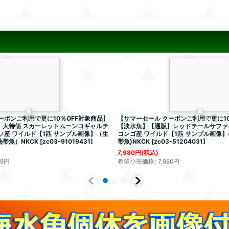
ーポンご利用で更に10％OFF対象商品】
【サマーセール クーポンご利用で更に10
】大特価 スカーレットムーンコギャルテ
【淡水魚】【通販】レッドテールサファ
ソ産 ワイルド【1匹 サンプル画像】（生
コンゴ産 ワイルド【1匹 サンプル画像】(
帯魚）NKCK
[
zc03-91019431
]
帯魚)NKCK
[
zc03-51204031
]
7,980
円
(税込)
78
円
希望小売価格
:
7,980
円