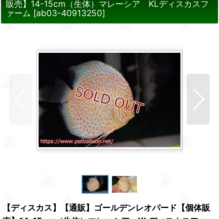
販売】14-15cm（生体）マレーシア KLディスカスフ
ァーム
[
ab03-40913250
]
【ディスカス】【通販】ゴールデンレオパード【個体販