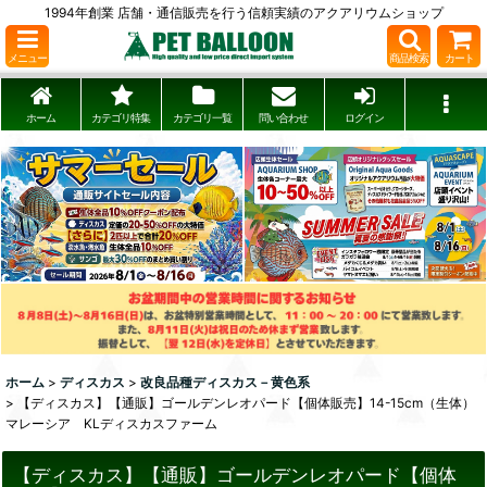
1994年創業 店舗・通信販売を行う信頼実績のアクアリウムショップ
メニュー
商品検索
カート
ホーム
カテゴリ特集
カテゴリ一覧
問い合わせ
ログイン
ホーム
>
ディスカス
>
改良品種ディスカス－黄色系
>
【ディスカス】【通販】ゴールデンレオパード【個体販売】14-15cm（生体）
マレーシア KLディスカスファーム
【ディスカス】【通販】ゴールデンレオパード【個体