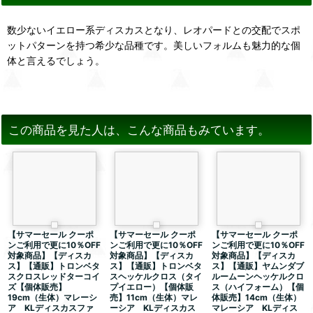
数少ないイエロー系ディスカスとなり、レオパードとの交配でスポ
ットパターンを持つ希少な品種です。美しいフォルムも魅力的な個
体と言えるでしょう。
この商品を見た人は、こんな商品もみています。
【サマーセール クーポ
【サマーセール クーポ
【サマーセール クーポ
ンご利用で更に10％OFF
ンご利用で更に10％OFF
ンご利用で更に10％OFF
対象商品】【ディスカ
対象商品】【ディスカ
対象商品】【ディスカ
ス】【通販】トロンベタ
ス】【通販】トロンベタ
ス】【通販】ヤムンダブ
スクロスレッドターコイ
スヘッケルクロス（タイ
ルームーンヘッケルクロ
ズ【個体販売】
プイエロー）【個体販
ス（ハイフォーム）【個
19cm（生体）マレーシ
売】11cm（生体）マレ
体販売】14cm（生体）
ア KLディスカスファ
ーシア KLディスカス
マレーシア KLディス