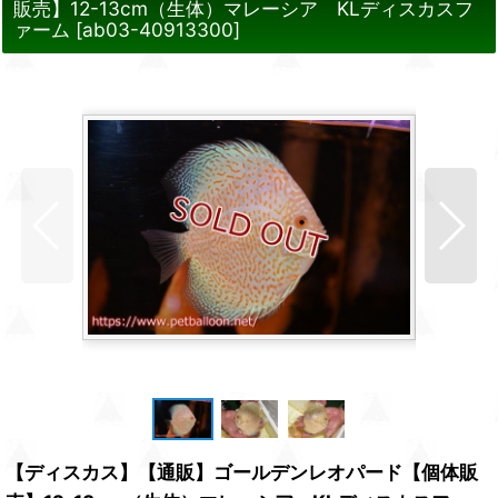
販売】12-13cm（生体）マレーシア KLディスカスフ
ァーム
[
ab03-40913300
]
【ディスカス】【通販】ゴールデンレオパード【個体販