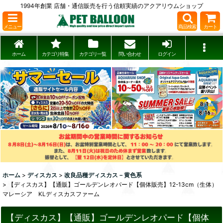
1994年創業 店舗・通信販売を行う信頼実績のアクアリウムショップ
メニュー
商品検索
カート
ホーム
カテゴリ特集
カテゴリ一覧
問い合わせ
ログイン
ホーム
>
ディスカス
>
改良品種ディスカス－黄色系
>
【ディスカス】【通販】ゴールデンレオパード【個体販売】12-13cm（生体）
マレーシア KLディスカスファーム
【ディスカス】【通販】ゴールデンレオパード【個体