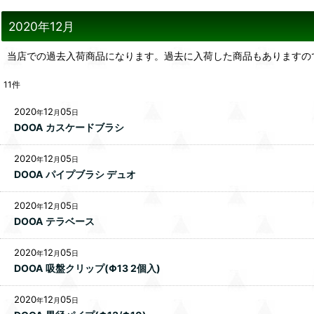
2020年12月
当店での過去入荷商品になります。過去に入荷した商品もありますの
11
件
2020
12
05
年
月
日
DOOA カスケードブラシ
2020
12
05
年
月
日
DOOA パイプブラシ デュオ
2020
12
05
年
月
日
DOOA テラベース
2020
12
05
年
月
日
DOOA 吸盤クリップ(Φ13 2個入)
2020
12
05
年
月
日