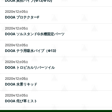
DOOA 異径パイプ(Φ13/Φ10)
2020
12
05
年
月
日
DOOA プロテクターF
2020
12
05
年
月
日
DOOA ソルスタンドG水槽固定パーツ
2020
12
05
年
月
日
DOOA テラ用吸水パイプ（Φ13)
2020
12
05
年
月
日
DOOA トロピカルリバーソイル
2020
12
05
年
月
日
DOOA 水景リキッド
2020
12
05
年
月
日
DOOA 侘び草ミスト