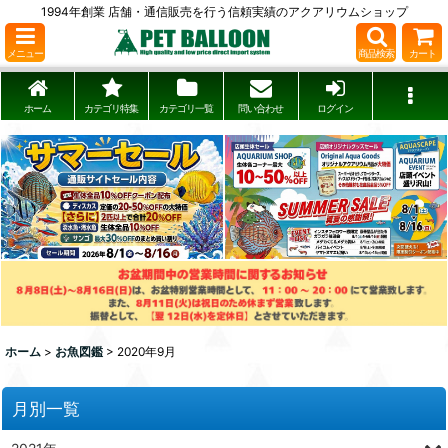
1994年創業 店舗・通信販売を行う信頼実績のアクアリウムショップ
メニュー
商品検索
カート
ホーム
カテゴリ特集
カテゴリ一覧
問い合わせ
ログイン
ホーム
>
お魚図鑑
>
2020年9月
月別一覧