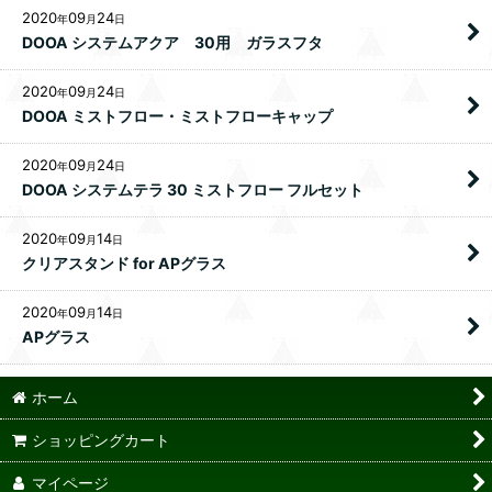
2020
09
24
年
月
日
DOOA システムアクア 30用 ガラスフタ
2020
09
24
年
月
日
DOOA ミストフロー・ミストフローキャップ
2020
09
24
年
月
日
DOOA システムテラ 30 ミストフロー フルセット
2020
09
14
年
月
日
クリアスタンド for APグラス
2020
09
14
年
月
日
APグラス
ホーム
ショッピングカート
マイページ