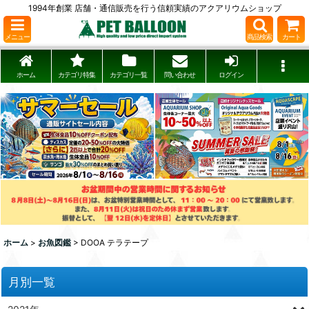
1994年創業 店舗・通信販売を行う信頼実績のアクアリウムショップ
メニュー
商品検索
カート
ホーム
カテゴリ特集
カテゴリ一覧
問い合わせ
ログイン
ホーム
>
お魚図鑑
>
DOOA テラテープ
月別一覧