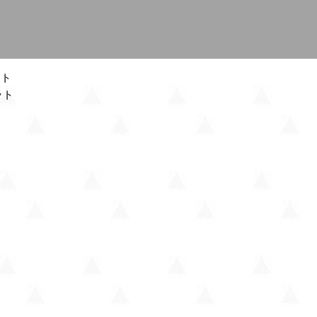
ット
ット