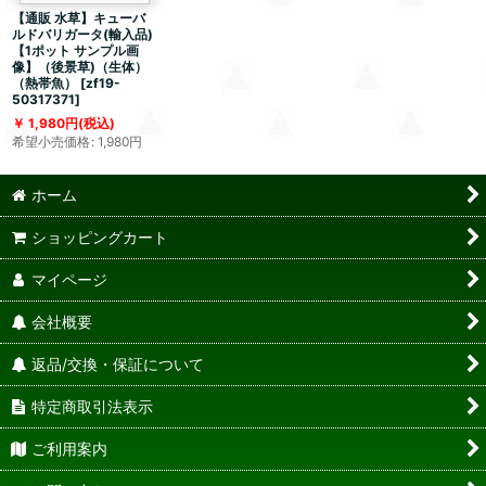
【通販 水草】キューバ
ルドバリガータ(輸入品)
【1ポット サンプル画
像】（後景草)（生体）
（熱帯魚）
[
zf19-
50317371
]
1,980
円
(税込)
希望小売価格
:
1,980
円
ホーム
ショッピングカート
マイページ
会社概要
返品/交換・保証について
特定商取引法表示
ご利用案内