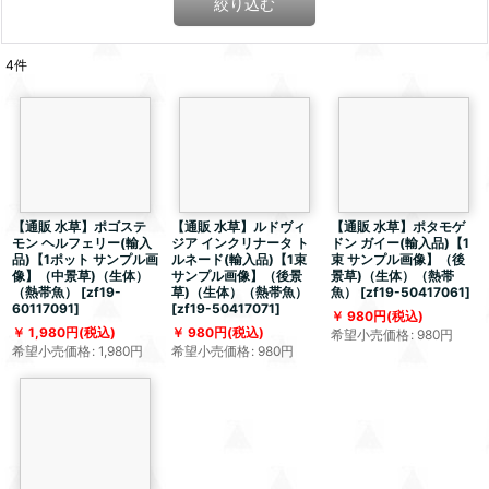
絞り込む
4
件
【通販 水草】ポゴステ
【通販 水草】ルドヴィ
【通販 水草】ポタモゲ
モン ヘルフェリー(輸入
ジア インクリナータ ト
ドン ガイー(輸入品)【1
品)【1ポット サンプル画
ルネード(輸入品)【1束
束 サンプル画像】（後
像】（中景草)（生体）
サンプル画像】（後景
景草)（生体）（熱帯
（熱帯魚）
[
zf19-
草)（生体）（熱帯魚）
魚）
[
zf19-50417061
]
60117091
]
[
zf19-50417071
]
980
円
(税込)
1,980
円
(税込)
980
円
(税込)
希望小売価格
:
980
円
希望小売価格
:
1,980
円
希望小売価格
:
980
円