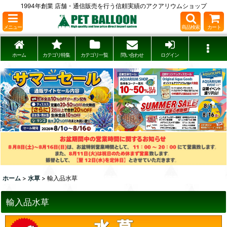
1994年創業 店舗・通信販売を行う信頼実績のアクアリウムショップ
メニュー
商品検索
カート
ホーム
カテゴリ特集
カテゴリ一覧
問い合わせ
ログイン
ホーム
>
水草
>
輸入品水草
輸入品水草