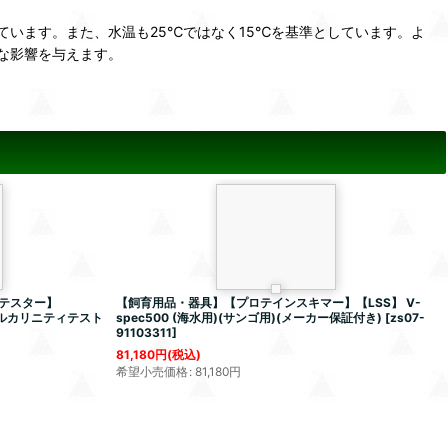
います。また、水温も25℃ではなく15℃を基準としています。よ
きな影響を与えます。
テスター】
【飼育用品・器具】【プロテインスキマー】【LSS】 V-
アルカリニティテスト
spec500 (海水用)(サンゴ用)(メーカー保証付き)
[
zs07-
91103311
]
81,180
円
(税込)
希望小売価格
:
81,180
円