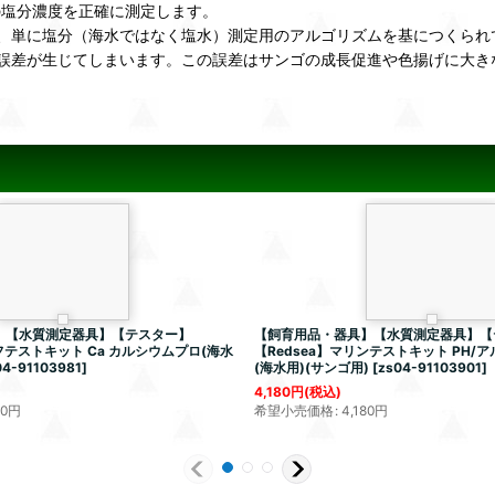
の塩分濃度を正確に測定します。
、単に塩分（海水ではなく塩水）測定用のアルゴリズムを基につくられて
値の誤差が生じてしまいます。この誤差はサンゴの成長促進や色揚げに大
】【水質測定器具】【テスター】
【飼育用品・器具】【水質測定器具】【
ーフテストキット Ca カルシウムプロ(海水
【Redsea】マリンテストキット PH/
04-91103981
]
(海水用)(サンゴ用)
[
zs04-91103901
]
4,180
円
(税込)
70
円
希望小売価格
:
4,180
円