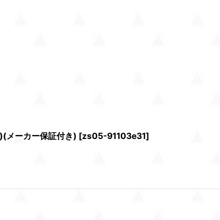
)(メーカー保証付き)
[
zs05-91103e31
]