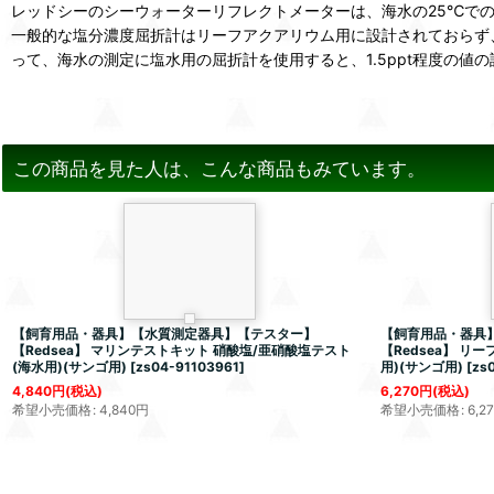
レッドシーのシーウォーターリフレクトメーターは、海水の25℃で
一般的な塩分濃度屈折計はリーフアクアリウム用に設計されておらず
って、海水の測定に塩水用の屈折計を使用すると、1.5ppt程度の
この商品を見た人は、こんな商品もみています。
【飼育用品・器具】【水質測定器具】【テスター】
【飼育用品・器具
【Redsea】 マリンテストキット 硝酸塩/亜硝酸塩テスト
【Redsea】 リ
(海水用)(サンゴ用)
[
zs04-91103961
]
用)(サンゴ用)
[
zs
4,840
円
(税込)
6,270
円
(税込)
希望小売価格
:
4,840
円
希望小売価格
:
6,2