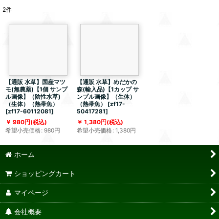
2
件
【通販 水草】国産マツ
【通販 水草】めだかの
モ(無農薬)【1個 サンプ
森(輸入品)【1カップ サ
ル画像】（陰性水草)
ンプル画像】（生体）
（生体）（熱帯魚）
（熱帯魚）
[
zf17-
[
zf17-60112081
]
50417281
]
980
円
(税込)
1,380
円
(税込)
希望小売価格
:
980
円
希望小売価格
:
1,380
円
ホーム
ショッピングカート
マイページ
会社概要