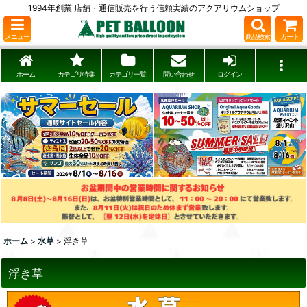
1994年創業 店舗・通信販売を行う信頼実績のアクアリウムショップ
メニュー
商品検索
カート
ホーム
カテゴリ特集
カテゴリ一覧
問い合わせ
ログイン
ホーム
>
水草
>
浮き草
浮き草