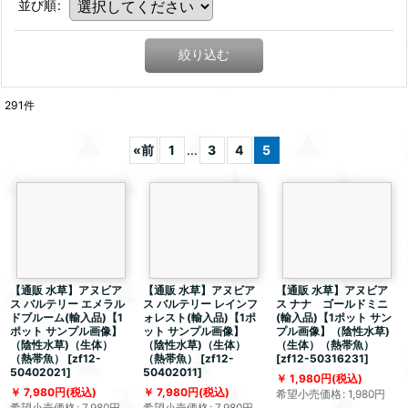
並び順
:
絞り込む
291
件
«
前
1
...
3
4
5
【通販 水草】アヌビア
【通販 水草】アヌビア
【通販 水草】アヌビア
ス バルテリー エメラル
ス バルテリー レインフ
ス ナナ ゴールドミニ
ドブルーム(輸入品)【1
ォレスト(輸入品)【1ポ
(輸入品)【1ポット サン
ポット サンプル画像】
ット サンプル画像】
プル画像】（陰性水草)
（陰性水草)（生体）
（陰性水草)（生体）
（生体）（熱帯魚）
（熱帯魚）
[
zf12-
（熱帯魚）
[
zf12-
[
zf12-50316231
]
50402021
]
50402011
]
1,980
円
(税込)
7,980
円
(税込)
7,980
円
(税込)
希望小売価格
:
1,980
円
希望小売価格
:
7,980
円
希望小売価格
:
7,980
円