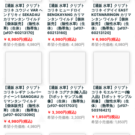
【通販 水草】クリプト
【通販 水草】クリプト
【通販 水草】クリプト
コリネ ユウジィ VAR ヘ
コリネ ヒュードロイ
コリネ イデイイ EAST
ンドリキィ SEKADAU
BENGKAYANG カリマ
KOTAWARINGIN カリマ
カリマンタン ワイルド
ンタン ワイルド【個体
ンタン ワイルド【個体
【個体販売】（陰性水
販売】（陰性水草)（生
販売】（陰性水草)（生
草)（生体）（熱帯魚）
体）（熱帯魚）
[
af07-
体）（熱帯魚）
[
af07-
[
af07-60213170
]
60213160
]
60213120
]
6,980
円
(税込)
4,980
円
(税込)
6,980
円
(税込)
希望小売価格
:
6,980
円
希望小売価格
:
4,980
円
希望小売価格
:
6,980
円
【通販 水草】クリプト
【通販 水草】クリプト
【通販 水草】クリプト
コリネ レギナ シルバー
コリネ コグナタ(輸入品)
コリネ モエルマニー(輸
クイーン1 SANGGAU カ
【1ポット サンプル画
入品)【1ポット サンプル
リマンタン ワイルド
像】（生体）（熱帯魚）
画像】（陰性水草)（生
【個体販売】（陰性水
[
zf07-60117031
]
体）（熱帯魚）
[
zf07-
草)（生体）（熱帯魚）
50316421
]
3,300
円
(税込)
[
af07-60213090
]
1,850
円
(税込)
希望小売価格
:
3,300
円
4,980
円
(税込)
希望小売価格
:
1,850
円
希望小売価格
:
4,980
円