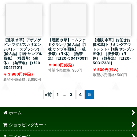
【通販 水草】アポノゲ
【通販 水草】ニムファ
【通販 水草】お任せお
ドン マダガスカリエン
ミクランサ(輸入品)【1
得水草(トリミングアウ
シス(レースプランツ)
株 サンプル画像】（後
トレット)【1袋 サンプル
(輸入品)【1株 サンプル
景草)（生体）（熱帯
画像】（後景草)（生
画像】（後景草)（生
魚）
[
zf20-50417091
]
体）（熱帯魚）
[
zf20-
体）（熱帯魚）
[
zf20-
50317381
]
980
円
(税込)
50417101
]
500
円
(税込)
希望小売価格
:
980
円
3,980
円
(税込)
希望小売価格
:
500
円
希望小売価格
:
3,980
円
«
前
1
...
3
4
5
ホーム
ショッピングカート
マイページ