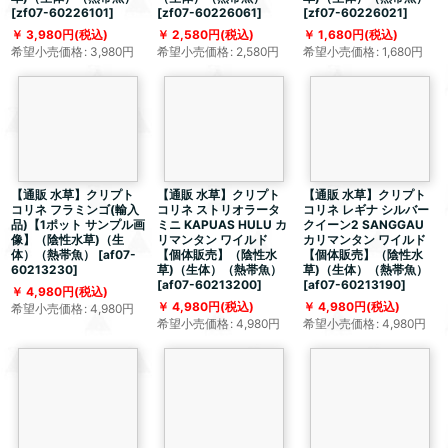
[
zf07-60226101
]
[
zf07-60226061
]
[
zf07-60226021
]
3,980
円
(税込)
2,580
円
(税込)
1,680
円
(税込)
希望小売価格
:
3,980
円
希望小売価格
:
2,580
円
希望小売価格
:
1,680
円
【通販 水草】クリプト
【通販 水草】クリプト
【通販 水草】クリプト
コリネ フラミンゴ(輸入
コリネ ストリオラータ
コリネ レギナ シルバー
品)【1ポット サンプル画
ミニ KAPUAS HULU カ
クイーン2 SANGGAU
像】（陰性水草)（生
リマンタン ワイルド
カリマンタン ワイルド
体）（熱帯魚）
[
af07-
【個体販売】（陰性水
【個体販売】（陰性水
60213230
]
草)（生体）（熱帯魚）
草)（生体）（熱帯魚）
[
af07-60213200
]
[
af07-60213190
]
4,980
円
(税込)
4,980
円
(税込)
4,980
円
(税込)
希望小売価格
:
4,980
円
希望小売価格
:
4,980
円
希望小売価格
:
4,980
円