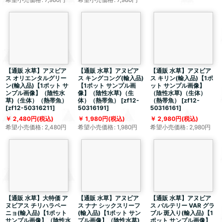
【通販 水草】アヌビア
【通販 水草】アヌビア
【通販 水草】アヌビア
ス オリエンタルグリー
ス キングコング(輸入品)
ス キリン(輸入品)【1ポ
ン(輸入品)【1ポット サ
【1ポット サンプル画
ット サンプル画像】
ンプル画像】（陰性水
像】（陰性水草)（生
（陰性水草)（生体）
草)（生体）（熱帯魚）
体）（熱帯魚）
[
zf12-
（熱帯魚）
[
zf12-
[
zf12-50316211
]
50316191
]
50316161
]
2,480
円
(税込)
1,980
円
(税込)
2,980
円
(税込)
希望小売価格
:
2,480
円
希望小売価格
:
1,980
円
希望小売価格
:
2,980
円
【通販 水草】大特価 ア
【通販 水草】アヌビア
【通販 水草】アヌビア
ヌビアス チリハラペー
ス ナナ シックスリーフ
ス バルテリー VAR グラ
ニョ(輸入品)【1ポット
(輸入品)【1ポット サン
ブル 斑入り(輸入品)【1
サンプル画像】（陰性水
プル画像】（陰性水草)
ポット サンプル画像】