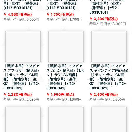
草)（生体）（熱帯魚）
（生体）（熱帯魚）
（陰性水草)（生体）
[
zf12-50316131
]
[
zf12-50316121
]
（熱帯魚）
[
zf12-
50316101
]
4,980
円
(税込)
1,700
円
(税込)
3,300
円
(税込)
希望小売価格
:
8,500
円
希望小売価格
:
1,700
円
希望小売価格
:
3,300
円
【通販 水草】アヌビア
【通販 水草】アヌビア
【通販 水草】アヌビア
ス アフゼリー(輸入品)
ス ガボン(輸入品)【1ポ
ス ギガンティア(輸入品)
【1ポット サンプル画
ット サンプル画像】
【1ポット サンプル画
像】（陰性水草)（生
（陰性水草)（生体）
像】（陰性水草)（生
体）（熱帯魚）
[
zf12-
（熱帯魚）
[
zf12-
体）（熱帯魚）
[
zf12-
50316061
]
50316041
]
50316021
]
2,280
円
(税込)
1,950
円
(税込)
2,600
円
(税込)
希望小売価格
:
2,280
円
希望小売価格
:
1,950
円
希望小売価格
:
2,600
円