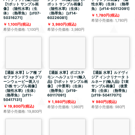
【1ポット サンプル画
ポット サンプル画像】
性水草)（生体）（熱帯
像】（陰性水草)（生
（陰性水草)（生体）
魚）
[
zf14-60112091
]
体）（熱帯魚）
[
zf07-
（熱帯魚）
[
zf14-
1,780
円
(税込)
50316271
]
60226081
]
希望小売価格
:
1,780
円
1,100
円
(税込)
3,980
円
(税込)
希望小売価格
:
1,100
円
希望小売価格
:
3,980
円
【通販 水草】レア種 ブ
【通販 水草】ポゴステ
【通販 水草】ルドヴィ
セファランドラ sp グリ
モン ヘルフェリー(輸入
ジア インクリナータ ト
ーンウェービー斑入り
品)【1ポット サンプル画
ルネード(輸入品)【1束
【1株 サンプル画像】
像】（中景草)（生体）
サンプル画像】（後景
（陰性水草)（生体）
（熱帯魚）
[
zf19-
草)（生体）（熱帯魚）
（熱帯魚）
[
zf11-
60117091
]
[
zf19-50417071
]
50417131
]
1,980
円
(税込)
980
円
(税込)
19,800
円
(税込)
希望小売価格
:
1,980
円
希望小売価格
:
980
円
希望小売価格
:
19,800
円