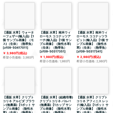
【通販 水草】ウォータ
【通販 水草】南米ウィ
【通販 水草】南米ウィ
ーフェザー(輸入品)【1
ローモス ココナッツア
ローモス ココナッツラ
個 サンプル画像】（モ
ーチ(輸入品)【1個 サン
ビット(輸入品)【1個 サ
ス)（生体）（熱帯魚）
プル画像】（陰性水草)
ンプル画像】（陰性水
[
zf09-50417011
]
（生体）（熱帯魚）
草)（生体）（熱帯魚）
[
zf09-50317351
]
[
zf09-50317341
]
3,980
円
(税込)
1,980
円
(税込)
2,980
円
(税込)
希望小売価格
:
3,980
円
希望小売価格
:
1,980
円
希望小売価格
:
2,980
円
【通販 水草】クリプト
【通販 水草】(組織培養)
【通販 水草】クリプト
コリネ アルビダ ブラウ
クリプトコリネ パルバ
コリネ アフィニス レッ
ン(無農薬)【1ポット サ
(無農薬)【1カップ サン
ド(輸入品)【1ポット サ
ンプル画像】（陰性水
プル画像】（陰性水草)
ンプル画像】（陰性水
草)（生体）（熱帯魚）
（生体）（熱帯魚）
草)（生体）（熱帯魚）