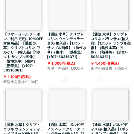
【サマーセール クーポ
【通販 水草】クリプト
【通販 水草】クリプト
ンご利用で更に10％OFF
コリネ ウェンデュラー
コリネ バランサエ(輸入
対象商品】【通販 水
タス(輸入品)【1ポット
品)【1ポット サンプル画
草】クリプトコリネ ワ
サンプル画像】（陰性水
像】（陰性水草)（生
ルケリー(輸入品)【1ポ
草)（生体）（熱帯魚）
体）（熱帯魚）
[
zf07-
ット サンプル画像】
[
zf07-50316371
]
50316351
]
（陰性水草)（生体）
1,000
円
(税込)
1,450
円
(税込)
（熱帯魚）
[
zf07-
希望小売価格
:
1,000
円
希望小売価格
:
1,450
円
50316381
]
1,100
円
(税込)
希望小売価格
:
1,100
円
【通販 水草】クリプト
【通販 水草】ボルビデ
【通販 水草】ボルビデ
コリネ ウェンディティ
ィス ヘテロクリータ ロ
ィスsp(輸入品)【1ポッ
ハイブリッド(輸入品)
ングテール(輸入品)【1
ト サンプル画像】（陰