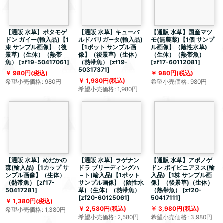
【通販 水草】ポタモゲ
【通販 水草】キューバ
【通販 水草】国産マツ
ドン ガイー(輸入品)【1
ルドバリガータ(輸入品)
モ(無農薬)【1個 サンプ
束 サンプル画像】（後
【1ポット サンプル画
ル画像】（陰性水草)
景草)（生体）（熱帯
像】（後景草)（生体）
（生体）（熱帯魚）
魚）
[
zf19-50417061
]
（熱帯魚）
[
zf19-
[
zf17-60112081
]
50317371
]
980
円
(税込)
980
円
(税込)
1,980
円
(税込)
希望小売価格
:
980
円
希望小売価格
:
980
円
希望小売価格
:
1,980
円
【通販 水草】めだかの
【通販 水草】ラゲナン
【通販 水草】アポノゲ
森(輸入品)【1カップ サ
ドラ ブリーディングハ
ドン ボイビニアヌス(輸
ンプル画像】（生体）
－ト(輸入品)【1ポット
入品)【1株 サンプル画
（熱帯魚）
[
zf17-
サンプル画像】（陰性水
像】（後景草)（生体）
50417281
]
草)（生体）（熱帯魚）
（熱帯魚）
[
zf20-
[
zf20-60125061
]
50417111
]
1,380
円
(税込)
2,580
円
(税込)
3,980
円
(税込)
希望小売価格
:
1,380
円
希望小売価格
:
2,580
円
希望小売価格
:
3,980
円