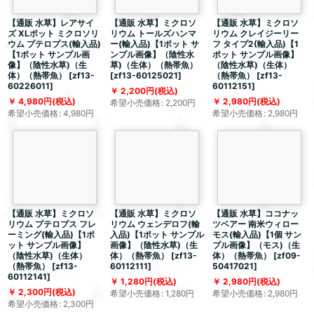
【通販 水草】レアサイ
【通販 水草】ミクロソ
【通販 水草】ミクロソ
ズ XLポット ミクロソリ
リウム トールズハンマ
リウム クレイジーリー
ウム プテロプス(輸入品)
ー(輸入品)【1ポット サ
フ タイプ2(輸入品)【1
【1ポット サンプル画
ンプル画像】（陰性水
ポット サンプル画像】
像】（陰性水草)（生
草)（生体）（熱帯魚）
（陰性水草)（生体）
体）（熱帯魚）
[
zf13-
[
zf13-60125021
]
（熱帯魚）
[
zf13-
60226011
]
60112151
]
2,200
円
(税込)
4,980
円
(税込)
2,980
円
(税込)
希望小売価格
:
2,200
円
希望小売価格
:
4,980
円
希望小売価格
:
2,980
円
【通販 水草】ミクロソ
【通販 水草】ミクロソ
【通販 水草】ココナッ
リウム プテロプス フレ
リウム ウェンデロフ(輸
ツベアー 南米ウィロー
ーミング(輸入品)【1ポ
入品)【1ポット サンプル
モス(輸入品)【1個 サン
ット サンプル画像】
画像】（陰性水草)（生
プル画像】（モス)（生
（陰性水草)（生体）
体）（熱帯魚）
[
zf13-
体）（熱帯魚）
[
zf09-
（熱帯魚）
[
zf13-
60112111
]
50417021
]
60112141
]
1,280
円
(税込)
2,980
円
(税込)
2,300
円
(税込)
希望小売価格
:
1,280
円
希望小売価格
:
2,980
円
希望小売価格
:
2,300
円