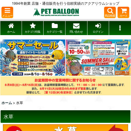
1994年創業 店舗・通信販売を行う信頼実績のアクアリウムショップ
メニュー
商品検索
カート
ホーム
カテゴリ特集
カテゴリ一覧
問い合わせ
ログイン
ホーム
>
水草
水草