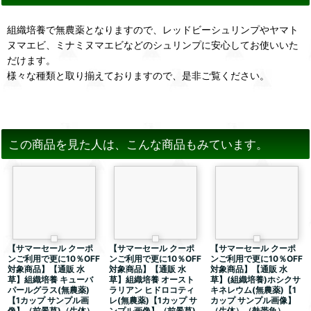
組織培養で無農薬となりますので、レッドビーシュリンプやヤマト
ヌマエビ、ミナミヌマエビなどのシュリンプに安心してお使いいた
だけます。
様々な種類と取り揃えておりますので、是非ご覧ください。
この商品を見た人は、こんな商品もみています。
【サマーセール クーポ
【サマーセール クーポ
【サマーセール クーポ
ンご利用で更に10％OFF
ンご利用で更に10％OFF
ンご利用で更に10％OFF
対象商品】【通販 水
対象商品】【通販 水
対象商品】【通販 水
草】組織培養 キューバ
草】組織培養 オースト
草】(組織培養)ホシクサ
パールグラス(無農薬)
ラリアン ヒドロコティ
キネレウム(無農薬)【1
【1カップ サンプル画
レ(無農薬)【1カップ サ
カップ サンプル画像】
像】（前景草)（生体）
ンプル画像】（前景草)
（生体）（熱帯魚）