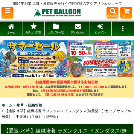
1994年創業 店舗・通信販売を行う信頼実績のアクアリウムショップ
メニュー
商品検索
カート
ホーム
カテゴリ特集
カテゴリ一覧
問い合わせ
ログイン
ホーム
>
水草
>
組織培養
>
【通販 水草】組織培養 ラヌンクルス イヌンダタス(無農薬)【1カップ サンプル
画像】（中景草)（生体）（熱帯魚）
【通販 水草】組織培養 ラヌンクルス イヌンダタス(無