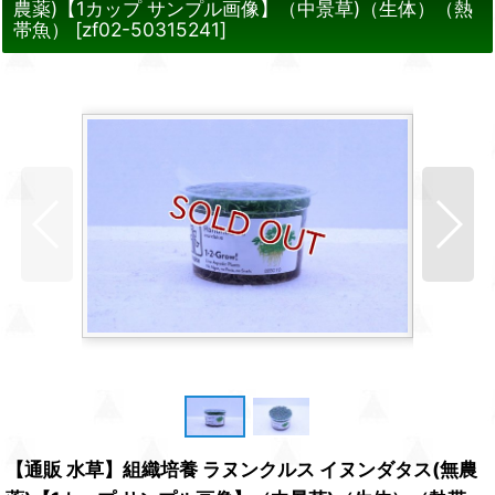
農薬)【1カップ サンプル画像】（中景草)（生体）（熱
帯魚）
[
zf02-50315241
]
【通販 水草】組織培養 ラヌンクルス イヌンダタス(無農