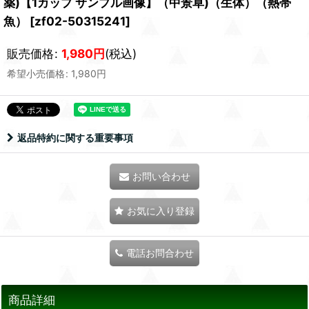
薬)【1カップ サンプル画像】（中景草)（生体）（熱帯
魚）
[
zf02-50315241
]
販売価格
:
1,980
円
(税込)
希望小売価格
:
1,980
円
返品特約に関する重要事項
お問い合わせ
お気に入り登録
電話お問合わせ
商品詳細