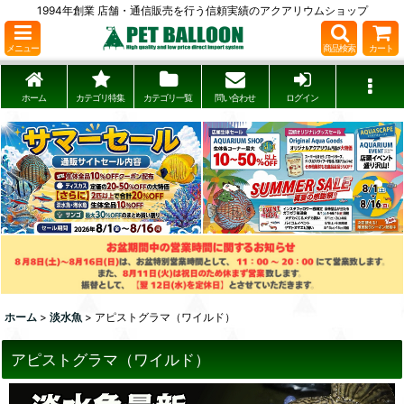
1994年創業 店舗・通信販売を行う信頼実績のアクアリウムショップ
メニュー
商品検索
カート
ホーム
カテゴリ特集
カテゴリ一覧
問い合わせ
ログイン
ホーム
>
淡水魚
>
アピストグラマ（ワイルド）
アピストグラマ（ワイルド）