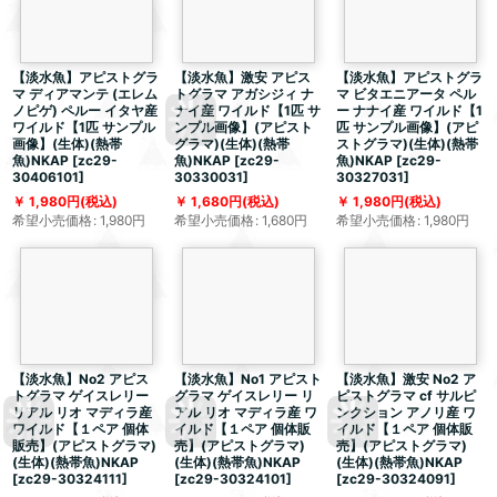
【淡水魚】アピストグラ
【淡水魚】激安 アピス
【淡水魚】アピストグラ
マ ディアマンテ (エレム
トグラマ アガシジィ ナ
マ ビタエニアータ ペル
ノピゲ) ペルー イタヤ産
ナイ産 ワイルド【1匹 サ
ー ナナイ産 ワイルド【1
ワイルド【1匹 サンプル
ンプル画像】(アピスト
匹 サンプル画像】(アピ
画像】(生体)(熱帯
グラマ)(生体)(熱帯
ストグラマ)(生体)(熱帯
魚)NKAP
[
zc29-
魚)NKAP
[
zc29-
魚)NKAP
[
zc29-
30406101
]
30330031
]
30327031
]
1,980
円
(税込)
1,680
円
(税込)
1,980
円
(税込)
希望小売価格
:
1,980
円
希望小売価格
:
1,680
円
希望小売価格
:
1,980
円
【淡水魚】No2 アピス
【淡水魚】No1 アピスト
【淡水魚】激安 No2 ア
トグラマ ゲイスレリー
グラマ ゲイスレリー リ
ピストグラマ cf サルピ
リアル リオ マディラ産
アル リオ マディラ産 ワ
ンクション アノリ産 ワ
ワイルド【１ペア 個体
イルド【１ペア 個体販
イルド【１ペア 個体販
販売】(アピストグラマ)
売】(アピストグラマ)
売】(アピストグラマ)
(生体)(熱帯魚)NKAP
(生体)(熱帯魚)NKAP
(生体)(熱帯魚)NKAP
[
zc29-30324111
]
[
zc29-30324101
]
[
zc29-30324091
]