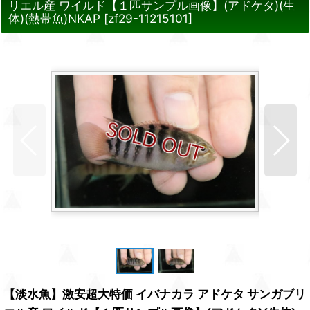
リエル産 ワイルド【１匹サンプル画像】(アドケタ)(生
体)(熱帯魚)NKAP
[
zf29-11215101
]
【淡水魚】激安超大特価 イバナカラ アドケタ サンガブリ