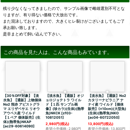
残り少なくなってきましたので、サンプル画像で雌雄選別不可とな
りますが、有り得ない価格で大放出です。
また混泳しておりますので、大きくヒレ裂けがございましてもご了
承お願い致します。
是非まとめて飼い込んで下さい。
この商品を見た人は、こんな商品もみています。
【30％OFF対象】【淡
【淡水魚】【通販】オジ
【淡水魚】【通販】No2
水魚】【通販】上物個体
ョロジョテトラ ワイル
カタリーナピラニア ナ
No2 頬赤 アピストグラ
ド【１匹 サンプル画
ナイ産 ワイルド【個体
マ エリザベサエ リオウ
像】(珍カラ)(生体)(熱帯
販売】(±10cm)(大型魚)
アウペス産 ワイルド
魚)NKCK
[
zf03-
(生体)(熱帯魚)NKO
【１ペア 個体販売】(生
10812051
]
[
ac04-60722050
]
体)(熱帯魚)NKAP
2,980
円
(税込)
13,800
円
(税込)
[
ac29-60614090
]
希望小売価格
:
2,980
円
希望小売価格
:
13,800
円