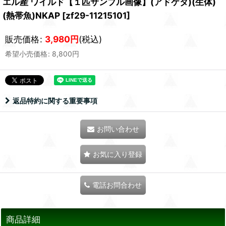
エル産 ワイルド【１匹サンプル画像】(アドケタ)(生体)
(熱帯魚)NKAP
[
zf29-11215101
]
販売価格
:
3,980
円
(税込)
希望小売価格
:
8,800
円
返品特約に関する重要事項
お問い合わせ
お気に入り登録
電話お問合わせ
商品詳細