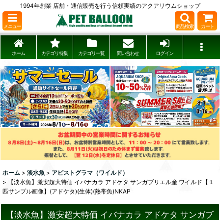
1994年創業 店舗・通信販売を行う信頼実績のアクアリウムショップ
メニュー
商品検索
カート
ホーム
カテゴリ特集
カテゴリ一覧
問い合わせ
ログイン
ホーム
>
淡水魚
>
アピストグラマ（ワイルド）
>
【淡水魚】激安超大特価 イバナカラ アドケタ サンガブリエル産 ワイルド【１
匹サンプル画像】(アドケタ)(生体)(熱帯魚)NKAP
【淡水魚】激安超大特価 イバナカラ アドケタ サンガブ