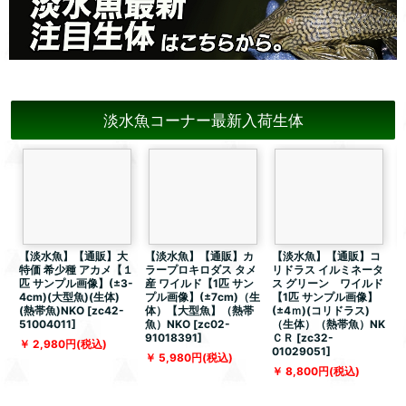
淡水魚コーナー最新入荷生体
【淡水魚】【通販】大
【淡水魚】【通販】カ
【淡水魚】【通販】コ
特価 希少種 アカメ【１
ラープロキロダス タメ
リドラス イルミネータ
匹 サンプル画像】(±3-
産 ワイルド【1匹 サン
ス グリーン ワイルド
4cm)(大型魚)(生体)
プル画像】(±7cm)（生
【1匹 サンプル画像】
(熱帯魚)NKO
[
zc42-
体）【大型魚】（熱帯
(±4ｍ)(コリドラス)
51004011
]
魚）NKO
[
zc02-
（生体）（熱帯魚）NK
91018391
]
ＣＲ
[
zc32-
[
2,980
円
(税込)
01029051
]
5,980
円
(税込)
8,800
円
(税込)