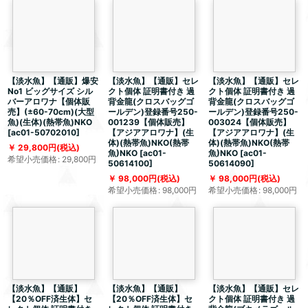
【淡水魚】【通販】爆安
【淡水魚】【通販】セレ
【淡水魚】【通販】セレ
No1 ビッグサイズ シル
クト個体 証明書付き 過
クト個体 証明書付き 過
バーアロワナ【個体販
背金龍(クロスバッグゴ
背金龍(クロスバッグゴ
売】(±60-70cm)(大型
ールデン)登録番号250-
ールデン)登録番号250-
魚)(生体)(熱帯魚)NKO
001239【個体販売】
003024【個体販売】
[
ac01-50702010
]
【アジアアロワナ】(生
【アジアアロワナ】(生
体)(熱帯魚)NKO(熱帯
体)(熱帯魚)NKO(熱帯
29,800
円
(税込)
魚)NKO
[
ac01-
魚)NKO
[
ac01-
希望小売価格
:
29,800
円
50614100
]
50614090
]
98,000
円
(税込)
98,000
円
(税込)
希望小売価格
:
98,000
円
希望小売価格
:
98,000
円
【淡水魚】【通販】
【淡水魚】【通販】
【淡水魚】【通販】セレ
【20％OFF済生体】セ
【20％OFF済生体】セ
クト個体 証明書付き 過