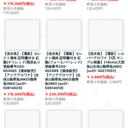
176,000
円
(税込)
希望小売価格
:
希望小売価格
:
希望小売価格
:
126,400
円
126,400
円
176,000
円
【淡水魚】【通販】セレ
【淡水魚】【通販】セレ
【淡水魚】【通販】シル
クト個体 証明書付き 紅
クト個体 証明書付き 紅
バーアロワナ【1匹 サン
龍(チリレッド)顎赤あり
龍(フォーエバーレッド)
プル画像】(±8cm)(大型
登録番号250-
登録番号250-
魚)(生体)(熱帯魚)NKO
003065【個体販売】
002999【個体販売】
[
zc01-30217051
]
【アジアアロワナ】(生
【アジアアロワナ】(生
3,980
円
(税込)
体)(熱帯魚)NKO(熱帯
体)(熱帯魚)NKO(熱帯
希望小売価格
:
3,980
円
魚)NKO
[
ac01-
魚)NKO
[
ac01-
50614020
]
50614010
]
178,000
円
(税込)
230,000
円
(税込)
希望小売価格
:
希望小売価格
:
178,000
円
230,000
円