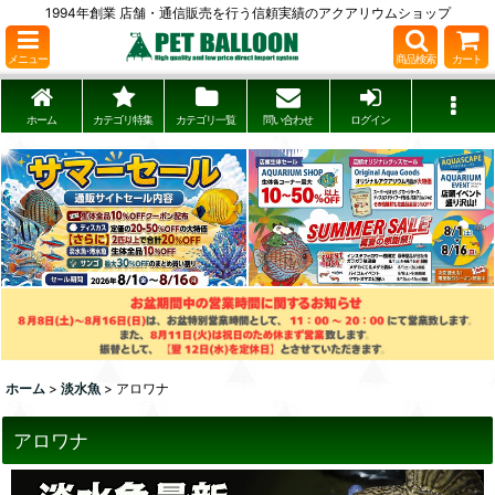
1994年創業 店舗・通信販売を行う信頼実績のアクアリウムショップ
メニュー
商品検索
カート
ホーム
カテゴリ特集
カテゴリ一覧
問い合わせ
ログイン
ホーム
>
淡水魚
>
アロワナ
アロワナ