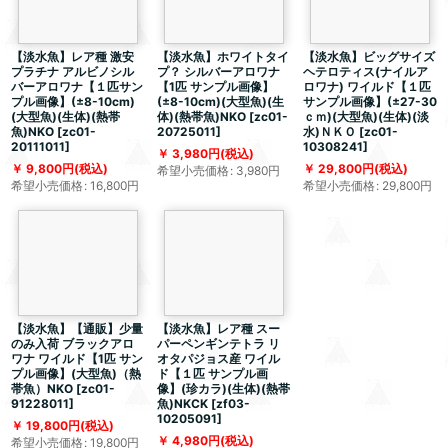
【淡水魚】レア種 激安
【淡水魚】ホワイトタイ
【淡水魚】ビッグサイズ
プラチナ アルビノシル
プ？ シルバーアロワナ
ヘテロティス(ナイルア
バーアロワナ【１匹サン
【1匹 サンプル画像】
ロワナ) ワイルド【１匹
プル画像】(±8-10cm)
(±8-10cm)(大型魚)(生
サンプル画像】(±27-30
(大型魚)(生体)(熱帯
体)(熱帯魚)NKO
[
zc01-
ｃｍ)(大型魚)(生体)(淡
魚)NKO
[
zc01-
20725011
]
水)ＮＫＯ
[
zc01-
20111011
]
10308241
]
3,980
円
(税込)
9,800
円
(税込)
29,800
円
(税込)
希望小売価格
:
3,980
円
希望小売価格
:
16,800
円
希望小売価格
:
29,800
円
【淡水魚】【通販】少量
【淡水魚】レア種 スー
のみ入荷 ブラックアロ
パーペンギンテトラ リ
ワナ ワイルド【1匹 サン
オタパジョス産 ワイル
プル画像】(大型魚)（熱
ド【１匹 サンプル画
帯魚）NKO
[
zc01-
像】(珍カラ)(生体)(熱帯
91228011
]
魚)NKCK
[
zf03-
10205091
]
19,800
円
(税込)
4,980
円
(税込)
希望小売価格
:
19,800
円