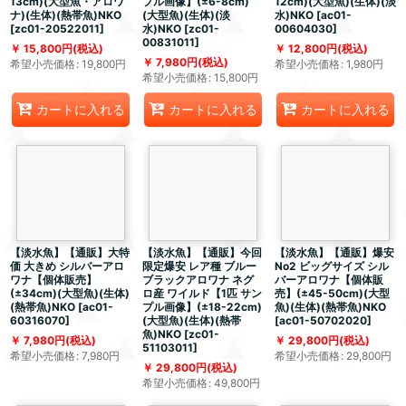
13cm)(大型魚・アロワ
プル画像】(±6-8cm)
12cm)(大型魚)(生体)(淡
ナ)(生体)(熱帯魚)NKO
(大型魚)(生体)(淡
水)NKO
[
ac01-
[
zc01-20522011
]
水)NKO
[
zc01-
00604030
]
00831011
]
15,800
円
(税込)
12,800
円
(税込)
7,980
円
(税込)
希望小売価格
:
19,800
円
希望小売価格
:
1,980
円
希望小売価格
:
15,800
円
カートに入れる
カートに入れる
カートに入れる
【淡水魚】【通販】大特
【淡水魚】【通販】今回
【淡水魚】【通販】爆安
価 大きめ シルバーアロ
限定爆安 レア種 ブルー
No2 ビッグサイズ シル
ワナ【個体販売】
ブラックアロワナ ネグ
バーアロワナ【個体販
(±34cm)(大型魚)(生体)
ロ産 ワイルド【1匹 サン
売】(±45-50cm)(大型
(熱帯魚)NKO
[
ac01-
プル画像】(±18-22cm)
魚)(生体)(熱帯魚)NKO
60316070
]
(大型魚)(生体)(熱帯
[
ac01-50702020
]
魚)NKO
[
zc01-
7,980
円
(税込)
29,800
円
(税込)
51103011
]
希望小売価格
:
7,980
円
希望小売価格
:
29,800
円
29,800
円
(税込)
希望小売価格
:
49,800
円