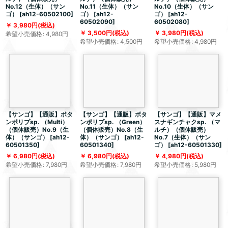
No.12（生体）（サン
No.11（生体）（サン
No.10（生体）（サン
ゴ）
[
ah12-60502100
]
ゴ）
[
ah12-
ゴ）
[
ah12-
60502090
]
60502080
]
3,980
円
(税込)
3,500
円
(税込)
3,980
円
(税込)
希望小売価格
:
4,980
円
希望小売価格
:
4,500
円
希望小売価格
:
4,980
円
【サンゴ】【通販】ボタ
【サンゴ】【通販】ボタ
【サンゴ】【通販】マメ
ンポリプsp. （Multi）
ンポリプsp. （Green）
スナギンチャクsp. （マ
（個体販売）No.9（生
（個体販売）No.8（生
ルチ）（個体販売）
体）（サンゴ）
[
ah12-
体）（サンゴ）
[
ah12-
No.7（生体）（サン
60501350
]
60501340
]
ゴ）
[
ah12-60501330
]
6,980
円
(税込)
6,980
円
(税込)
4,980
円
(税込)
希望小売価格
:
7,980
円
希望小売価格
:
7,980
円
希望小売価格
:
5,980
円