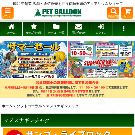
1994年創業 店舗・通信販売を行う信頼実績のアクアリウムショップ
メニュー
商品検索
カート
ホーム
カテゴリ特集
カテゴリ一覧
問い合わせ
ログイン
ホーム
>
ソフトコーラル
>
マメスナギンチャク
マメスナギンチャク