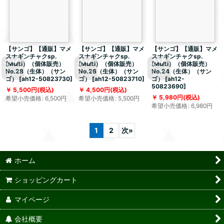
【サンゴ】【通販】マメ
【サンゴ】【通販】マメ
【サンゴ】【通販】マメ
スナギンチャクsp.
スナギンチャクsp.
スナギンチャクsp.
(Multi）（個体販売）
(Multi）（個体販売）
(Multi）（個体販売）
No.28（生体）（サン
No.26（生体）（サン
No.24（生体）（サン
ゴ）
[
ah12-50823730
]
ゴ）
[
ah12-50823710
]
ゴ）
[
ah12-
50823690
]
5,500
円
(税込)
4,500
円
(税込)
5,980
円
(税込)
希望小売価格
:
6,500
円
希望小売価格
:
5,500
円
希望小売価格
:
6,980
円
1
2
次
»
ホーム
ショッピングカート
マイページ
会社概要