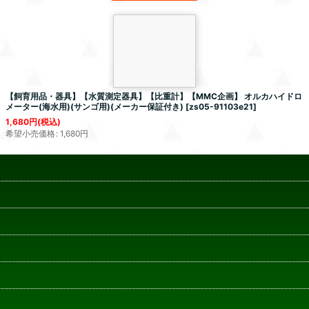
【飼育用品・器具】【水質測定器具】【比重計】【MMC企画】 オルカハイドロ
メーター(海水用)(サンゴ用)(メーカー保証付き)
[
zs05-91103e21
]
1,680
円
(税込)
希望小売価格
:
1,680
円