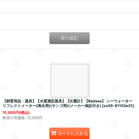
絞り込む
【飼育用品・器具】【水質測定器具】【比重計】【Redsea】 シーウォーター
リフレクトメーター(海水用)(サンゴ用)(メーカー保証付き)
[
zs05-91103e31
]
15,950
円
(税込)
希望小売価格
:
15,950
円
カートに入れる