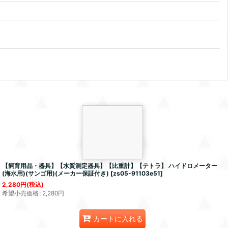
【飼育用品・器具】【水質測定器具】【比重計】【テトラ】 ハイドロメーター
(海水用)(サンゴ用)(メーカー保証付き)
[
zs05-91103e51
]
2,280
円
(税込)
希望小売価格
:
2,280
円
カートに入れる