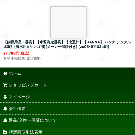
【飼育用品・器具】【水質測定器具】【比重計】【HANNA】 ハンナ デジタル
比重計(海水用)(サンゴ用)(メーカー保証付き)
[
zs05-91103e61
]
21,780
円
(税込)
希望小売価格
:
21,780
円
ホーム
ショッピングカート
マイページ
会社概要
返品/交換・保証について
特定商取引法表示