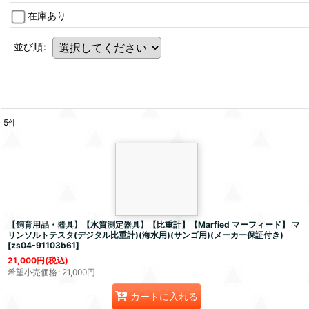
在庫あり
並び順
:
5
件
【飼育用品・器具】【水質測定器具】【比重計】【Marfied マーフィード】 マ
リンソルトテスタ(デジタル比重計)(海水用)(サンゴ用)(メーカー保証付き)
[
zs04-91103b61
]
21,000
円
(税込)
希望小売価格
:
21,000
円
カートに入れる