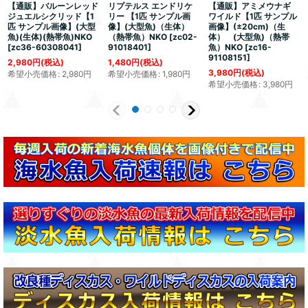
【通販】バルーンレッド
リプテルス エンドリケ
【通販】アミメウナギ
ジュエルシクリッド【1
リー 【1匹 サンプル画
ワイルド【1匹 サンプル
匹 サンプル画像】(大型
像】(大型魚)（生体）
画像】(±20cm)（生
魚)(生体)(熱帯魚)NKO
（熱帯魚）NKO
[
zc02-
体） (大型魚)（熱帯
[
zc36-60308041
]
91018401
]
魚）NKO
[
zc16-
91108151
]
2,980
円
(税込)
1,480
円
(税込)
3,980
円
(税込)
希望小売価格
:
2,980
円
希望小売価格
:
1,980
円
希望小売価格
:
3,980
円