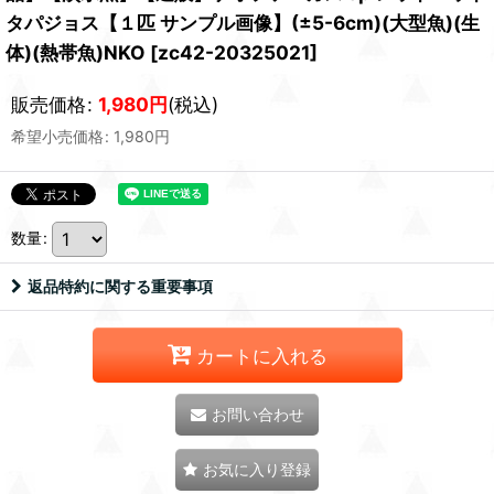
タパジョス【１匹 サンプル画像】(±5-6cm)(大型魚)(生
体)(熱帯魚)NKO
[
zc42-20325021
]
販売価格
:
1,980
円
(税込)
希望小売価格
:
1,980
円
数量
:
返品特約に関する重要事項
カートに入れる
お問い合わせ
お気に入り登録