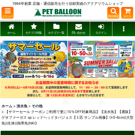
1994年創業 店舗・通信販売を行う信頼実績のアクアリウムショップ
メニュー
商品検索
カート
ホーム
カテゴリ特集
カテゴリ一覧
問い合わせ
ログイン
ホーム
>
淡水魚
>
その他
>
【サマーセール クーポンご利用で更に10％OFF対象商品】【淡水魚】【通販】
ゲオファーガス sp レッドヘッドタパジョス【１匹 サンプル画像】(±5-6cm)(大型
魚)(生体)(熱帯魚)NKO