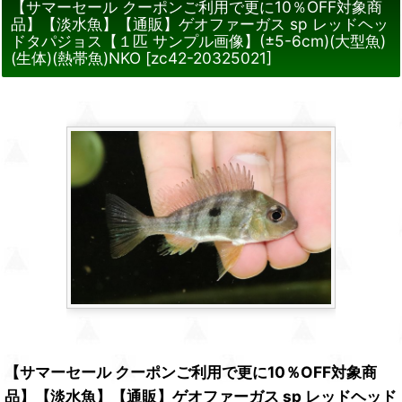
【サマーセール クーポンご利用で更に10％OFF対象商
品】【淡水魚】【通販】ゲオファーガス sp レッドヘッ
ドタパジョス【１匹 サンプル画像】(±5-6cm)(大型魚)
(生体)(熱帯魚)NKO
[
zc42-20325021
]
【サマーセール クーポンご利用で更に10％OFF対象商
品】【淡水魚】【通販】ゲオファーガス sp レッドヘッド