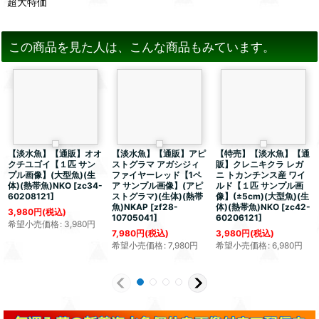
超大特価
この商品を見た人は、こんな商品もみています。
【淡水魚】【通販】オオ
【淡水魚】【通販】アピ
【特売】【淡水魚】【通
クチユゴイ【１匹 サン
ストグラマ アガシジィ
販】クレニキクラ レガ
プル画像】(大型魚)(生
ファイヤーレッド【1ペ
ニ トカンチンス産 ワイ
体)(熱帯魚)NKO
[
zc34-
ア サンプル画像】(アピ
ルド【１匹 サンプル画
60208121
]
ストグラマ)(生体)(熱帯
像】(±5cm)(大型魚)(生
魚)NKAP
[
zf28-
体)(熱帯魚)NKO
[
zc42-
3,980
円
(税込)
10705041
]
60206121
]
希望小売価格
:
3,980
円
7,980
円
(税込)
3,980
円
(税込)
希望小売価格
:
7,980
円
希望小売価格
:
6,980
円