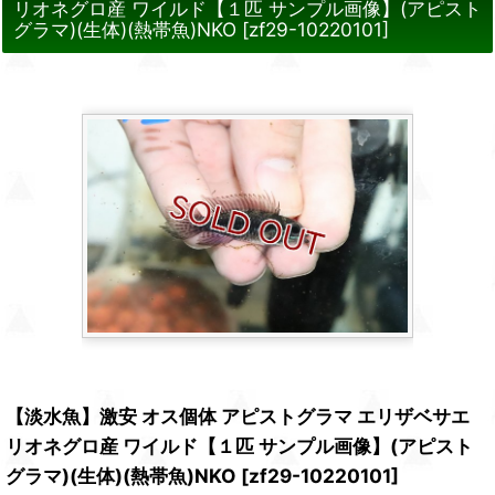
リオネグロ産 ワイルド【１匹 サンプル画像】(アピスト
グラマ)(生体)(熱帯魚)NKO
[
zf29-10220101
]
【淡水魚】激安 オス個体 アピストグラマ エリザベサエ
リオネグロ産 ワイルド【１匹 サンプル画像】(アピスト
グラマ)(生体)(熱帯魚)NKO
[
zf29-10220101
]