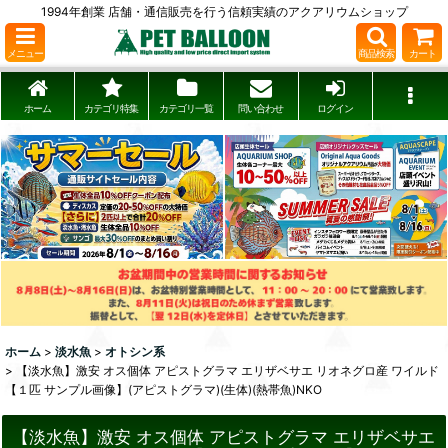
1994年創業 店舗・通信販売を行う信頼実績のアクアリウムショップ
メニュー
商品検索
カート
ホーム
カテゴリ特集
カテゴリ一覧
問い合わせ
ログイン
ホーム
>
淡水魚
>
オトシン系
>
【淡水魚】激安 オス個体 アピストグラマ エリザベサエ リオネグロ産 ワイルド
【１匹 サンプル画像】(アピストグラマ)(生体)(熱帯魚)NKO
【淡水魚】激安 オス個体 アピストグラマ エリザベサエ