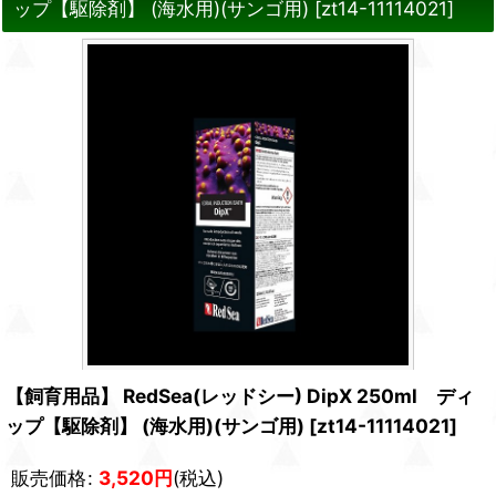
ップ【駆除剤】 (海水用)(サンゴ用)
[
zt14-11114021
]
【飼育用品】 RedSea(レッドシー) DipX 250ml ディ
ップ【駆除剤】 (海水用)(サンゴ用)
[
zt14-11114021
]
販売価格
:
3,520
円
(税込)