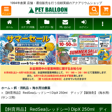
1994年創業 店舗・通信販売を行う信頼実績のアクアリウムショップ
メニュー
商品検索
カート
ホーム
カテゴリ特集
カテゴリ一覧
問い合わせ
ログイン
ホーム
>
餌・消耗品
>
海水用治療薬
>
【飼育用品】 RedSea(レッドシー) DipX 250ml ディップ【駆除剤】 (海水用)
(サンゴ用)
【飼育用品】 RedSea(レッドシー) DipX 250ml ディ