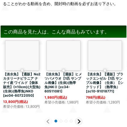
ることがわかる動画を含め、開封時の動画を必ずお送り下さい。
この商品を見た人は、こんな商品もみています。
【淡水魚】【通販】No2
【淡水魚】【通販】ヒメ
【淡水魚】【通販】ブラ
カタリーナピラニア ナ
ツバメウオ【1匹 サンプ
ックエンゼル【1匹 サン
ナイ産 ワイルド【個体
ル画像】(生体)(熱帯
プル画像】（生体）【シ
販売】(±10cm)(大型魚)
魚)NKＯ
[
zc34-
クリッド】（熱帯魚）
(生体)(熱帯魚)NKO
60511081
]
[
zc10-91018771
]
[
ac04-60722050
]
1,980
円
(税込)
798
円
(税込)
13,800
円
(税込)
希望小売価格
:
1,980
円
希望小売価格
:
1,280
円
希望小売価格
:
13,800
円