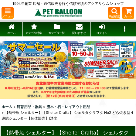
1994年創業 店舗・通信販売を行う信頼実績のアクアリウムショップ
メニュー
商品検索
カート
ホーム
カテゴリ特集
カテゴリ一覧
問い合わせ
ログイン
ホーム
>
飼育用品・器具
>
流木・石・レイアウト用品
>
【熱帯魚 シェルター】【Shelter Crafta】 シェルタクラフタ No2 どら焼き型４
連結シェルター【個体販売】(淡水)
【熱帯魚 シェルター】【Shelter Crafta】 シェルタク