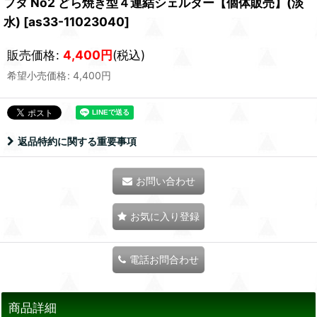
フタ No2 どら焼き型４連結シェルター【個体販売】(淡
水)
[
as33-11023040
]
販売価格
:
4,400
円
(税込)
希望小売価格
:
4,400
円
返品特約に関する重要事項
お問い合わせ
お気に入り登録
電話お問合わせ
商品詳細