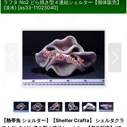
ラフタ No2 どら焼き型４連結シェルター【個体販売】
(淡水)
[
as33-11023040
]
【熱帯魚 シェルター】【Shelter Crafta】 シェルタクラ