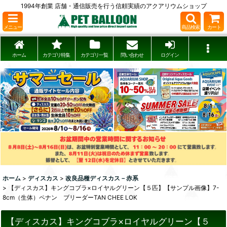
1994年創業 店舗・通信販売を行う信頼実績のアクアリウムショップ
メニュー
商品検索
カート
ホーム
カテゴリ特集
カテゴリ一覧
問い合わせ
ログイン
ホーム
>
ディスカス
>
改良品種ディスカス－赤系
>
【ディスカス】キングコブラ×ロイヤルグリーン【５匹】【サンプル画像】7-
8cm（生体）ペナン ブリーダーTAN CHEE LOK
【ディスカス】キングコブラ×ロイヤルグリーン【５