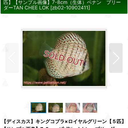
匹】【サンプル画像】7-8cm（生体）ペナン ブリー
ダーTAN CHEE LOK
[
zb02-10902411
]
【ディスカス】キングコブラ×ロイヤルグリーン【５匹】