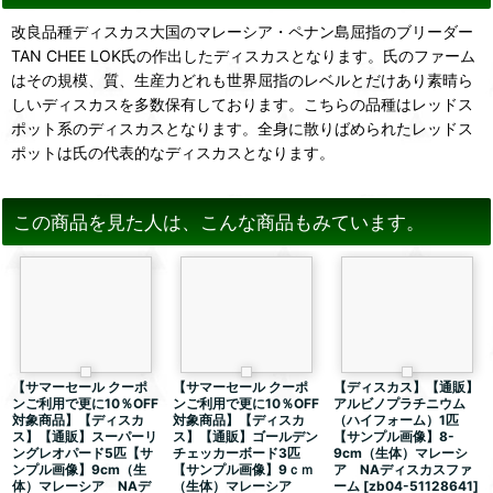
改良品種ディスカス大国のマレーシア・ペナン島屈指のブリーダー
TAN CHEE LOK氏の作出したディスカスとなります。氏のファーム
はその規模、質、生産力どれも世界屈指のレベルとだけあり素晴ら
しいディスカスを多数保有しております。こちらの品種はレッドス
ポット系のディスカスとなります。全身に散りばめられたレッドス
ポットは氏の代表的なディスカスとなります。
この商品を見た人は、こんな商品もみています。
【サマーセール クーポ
【サマーセール クーポ
【ディスカス】【通販】
ンご利用で更に10％OFF
ンご利用で更に10％OFF
アルビノプラチニウム
対象商品】【ディスカ
対象商品】【ディスカ
（ハイフォーム）1匹
ス】【通販】スーパーリ
ス】【通販】ゴールデン
【サンプル画像】8-
ングレオパード5匹【サ
チェッカーボード3匹
9cm（生体）マレーシ
ンプル画像】9cm（生
【サンプル画像】9ｃｍ
ア NAディスカスファ
体）マレーシア NAデ
（生体）マレーシア
ーム
[
zb04-51128641
]