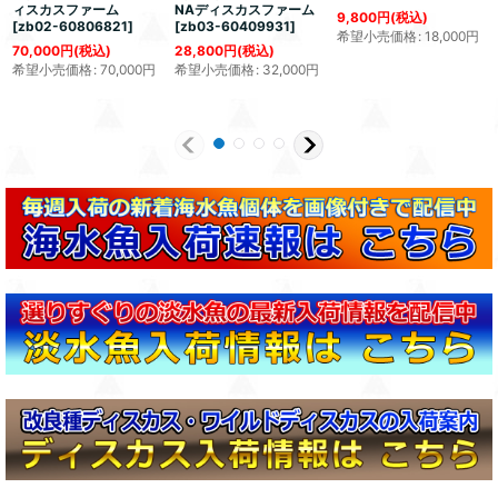
ィスカスファーム
NAディスカスファーム
9,800
円
(税込)
[
zb02-60806821
]
[
zb03-60409931
]
希望小売価格
:
18,000
円
70,000
円
(税込)
28,800
円
(税込)
希望小売価格
:
70,000
円
希望小売価格
:
32,000
円